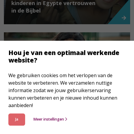
kinderen in Egypte vertrouwen
in de Bijbel
Hou je van een optimaal werkende
website?
We gebruiken cookies om het verlopen van de
Verspreiden
website te verbeteren. We verzamelen nuttige
Wereldwijd
informatie zodat we jouw gebruikerservaring
Geef hoop aan vluchtelingen in
kunnen verbeteren en je nieuwe inhoud kunnen
Colombia
aanbieden!
Ja
Meer instellingen