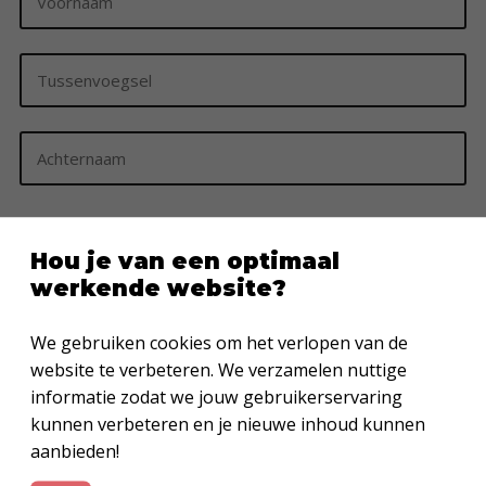
*
Voornaam
Tussenvoegsel
Achternaam
E-
mailadres
Hou je van een optimaal
*
werkende website?
Welk thema wil je ontvangen?
*
We gebruiken cookies om het verlopen van de
website te verbeteren. We verzamelen nuttige
informatie zodat we jouw gebruikerservaring
kunnen verbeteren en je nieuwe inhoud kunnen
Het NBG gaat zorgvuldig om met je gegevens. Lees hier onze
aanbieden!
privacyverklaring