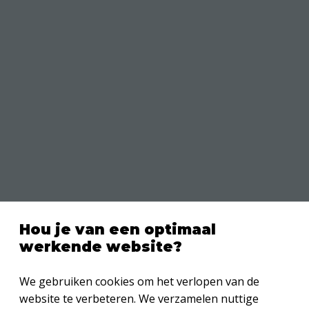
Bedankt!
Hou je van een optimaal
werkende website?
Het is gelukt! Je ontvangt per e-mail de resultaten.
We gebruiken cookies om het verlopen van de
Vond je dit leuk? Deel deze quiz dan met je vrienden of
website te verbeteren. We verzamelen nuttige
familie: