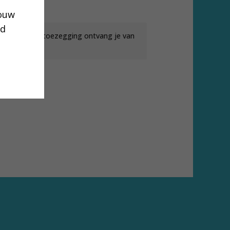
jouw
ud
n maandelijkse toezegging ontvang je van