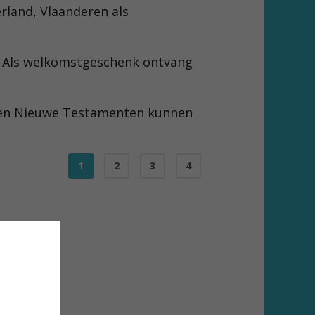
erland, Vlaanderen als
. Als welkomstgeschenk ontvang
ls en Nieuwe Testamenten kunnen
1
2
3
4