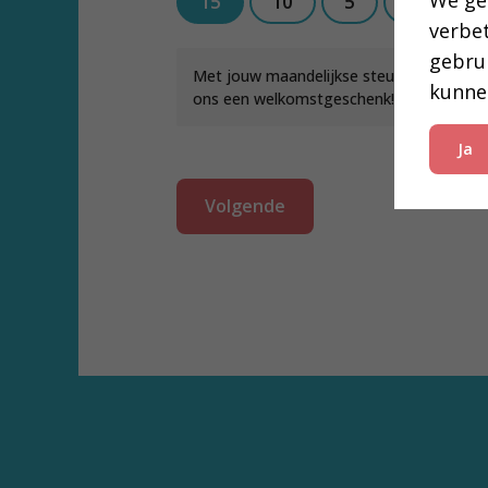
We ge
15
10
5
Anders
verbe
gebru
Met jouw maandelijkse steun van 15 euro 
kunne
ons een welkomstgeschenk!
Ja