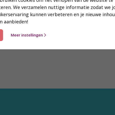
bruiken cookies om het verlopen van de website te
teren. We verzamelen nuttige informatie zodat we 
ikerservaring kunnen verbeteren en je nieuwe inho
draag je bij aan Bijbelverspreiding in binnen- en buitenland. Bij ee
n aanbieden!
Meer instellingen