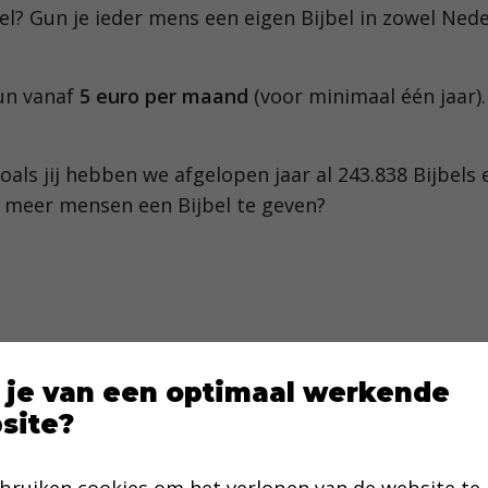
jbel? Gun je ieder mens een eigen Bijbel in zowel Ned
un vanaf
5 euro per maand
(voor minimaal één jaar)
oals jij hebben we afgelopen jaar al 243.838 Bijbe
 meer mensen een Bijbel te geven?
 je van een optimaal werkende
site?