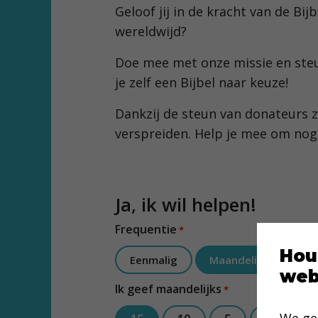
Geloof jij in de kracht van de Bi
wereldwijd?
Doe mee met onze missie en ste
je zelf een Bijbel naar keuze!
Dankzij de steun van donateurs z
verspreiden. Help je mee om nog
Ja, ik wil helpen!
Frequentie
*
Hou
Eenmalig
Maandelijks
web
Ik geef maandelijks
*