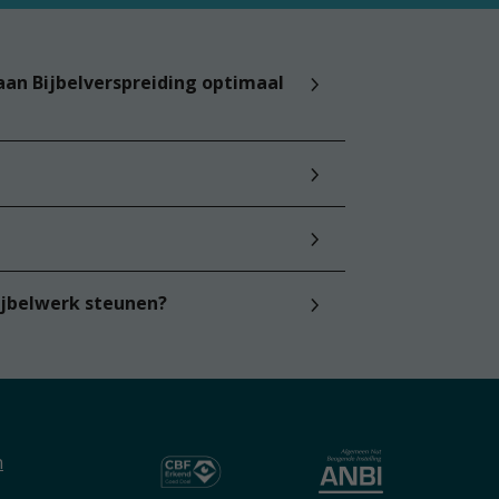
aan Bijbelverspreiding optimaal
ijbelwerk steunen?
n