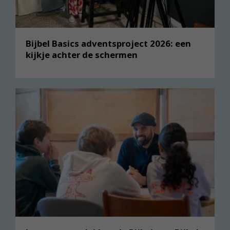
Eén van de leiders sterft
Terwijl ik tegen de groep
13
mannen aan het spreken was, stierf Pelatja, de
zoon van Benaja. Toen liet ik me neervallen op mijn
knieën, en ik schreeuwde: ‘Ach, Heer, mijn God, gaat
Bijbel Basics adventsproject 2026: een
kijkje achter de schermen
u nu die paar Israëlieten die over zijn, ook nog
doden?’
De Israëlieten zullen terugkeren