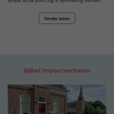
tempel. Bij die poort zag ik vijfentwintig mannen
staan. Ik zag dat Jaäzanja, de zoon van Azzur, en
Pelatja, de zoon van Benaja, daar ook bij waren. Zij
waren leiders van het volk.
De Heer zei tegen mij:
2
‘Mensenkind, dat zijn mannen die kwade plannen
bedenken en slechte raad geven aan de inwoners
van Jeruzalem.
Ze zeggen: ‘Het is niet nodig om
3
nieuwe huizen te bouwen. Want er mogen geen
andere mensen in deze stad komen wonen. De stad
is alleen van ons!’
Luister goed, mensenkind!
4
Omdat die mannen zulke dingen zeggen, moet jij
Bijbel impactverhalen
hen waarschuwen.’
De leiders hebben mensen
vermoord
Op dat moment kwam de geest van de
5
Heer in mij. Hij gaf me de opdracht om tegen de
leiders van Jeruzalem te zeggen: ‘Ik weet wel wat
jullie zeggen. En ik weet wel wat jullie denken!
Jullie hebben in deze stad heel veel mensen
6
vermoord. Zo veel, dat de straten vol liggen met