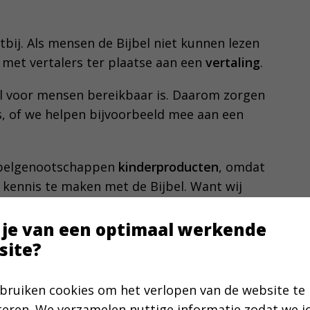
bij. Als mensen de Bijbel niet kunnen lezen
 met vertalers ter plaatse aan een
vertaling
.
el voor mensen bereikbaar is. Daarom zorgen
s, of we helpen bijvoorbeeld mee aan een
jbelgenootschappen
kinderproducten
, omdat
m kennis te maken met de Bijbel. Want wij
 je van een optimaal werkende
site?
bruiken cookies om het verlopen van de website te
teren. We verzamelen nuttige informatie zodat we 