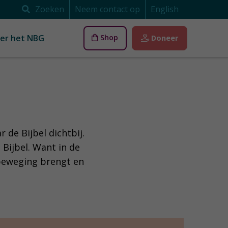
Zoeken
Neem contact op
English
er het NBG
Shop
Doneer
 de Bijbel dichtbij.
Bijbel. Want in de
 beweging brengt en