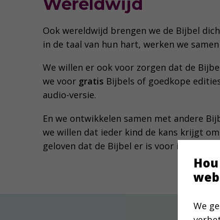
Wereldwijd
Ook wereldwijd brengen we de Bijbel dicht
in de taal van hun hart, werken we samen
We willen er ook voor zorgen dat de Bijb
we voor
gratis
Bijbels of goedkope editie
audio-versie.
En we ontwikkelen samen met andere Bi
we willen dat ieder kind de kans krijgt o
geloven dat de Bijbel er is voor iedereen.
Hou
web
We ge
verbe