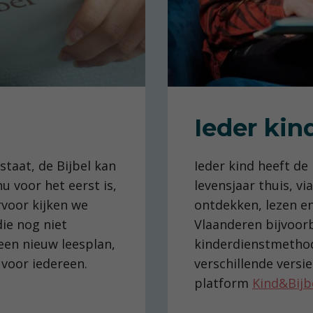
Ieder kin
staat, de Bijbel kan
Ieder kind heeft de
 voor het eerst is,
levensjaar thuis, vi
rvoor kijken we
ontdekken, lezen e
die nog niet
Vlaanderen bijvoorb
een nieuw leesplan,
kinderdienstmeth
 voor iedereen.
verschillende versi
platform
Kind&Bijb