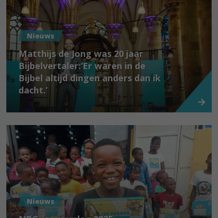
Nieuws
Matthijs de Jong was 20 jaar
Bijbelvertaler:‘Er waren in de
Bijbel altijd dingen anders dan ik
dacht.’
Nieuws