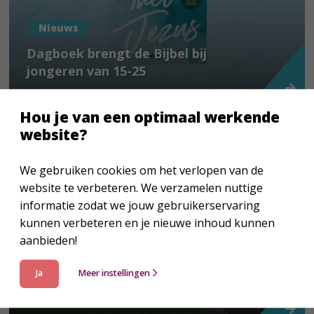
Nieuws
Dagboek brengt de Bijbel bij
jongeren van 15-25
Hou je van een optimaal werkende
website?
We gebruiken cookies om het verlopen van de
website te verbeteren. We verzamelen nuttige
informatie zodat we jouw gebruikerservaring
kunnen verbeteren en je nieuwe inhoud kunnen
aanbieden!
Nieuws
WK-editie van Marcus met
Ja
Meer instellingen
pakket voor kerken in trek