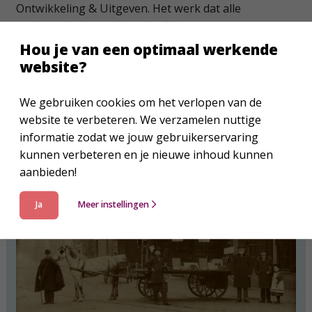
Ontwikkeling & Uitgeven. Het werk dat alle
medewerkers verzetten heeft impact voor
Nederland, Vlaanderen en wereldwijd.
Hou je van een optimaal werkende
website?
Leer de collega’s kennen
We gebruiken cookies om het verlopen van de
website te verbeteren. We verzamelen nuttige
informatie zodat we jouw gebruikerservaring
kunnen verbeteren en je nieuwe inhoud kunnen
aanbieden!
Ja
Meer instellingen