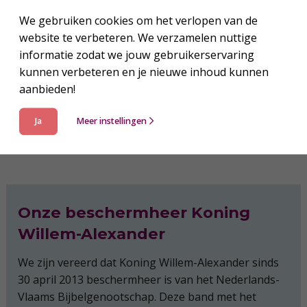
Statutaire naam: Nederlands-Vlaams
We gebruiken cookies om het verlopen van de
Bijbelgenootschap (NBG)
website te verbeteren. We verzamelen nuttige
De rechtsvorm van het Nederlands-Vlaams
informatie zodat we jouw gebruikerservaring
Bijbelgenootschap is een vereniging met volledige
kunnen verbeteren en je nieuwe inhoud kunnen
rechtsbevoegdheid.
aanbieden!
Adres: Zijlweg 198, 2015 CK HAARLEM
RSIN-nummer: 003609406
Ja
Meer instellingen
Onze beschermheer Koning
Willem-Alexander
We zijn vereerd dat Koning Willem-Alexander sinds
30 april 2013 beschermheer is van het Nederlands-
Vlaams Bijbelgenootschap. Deze band met het