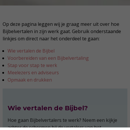
Op deze pagina leggen wij je graag meer uit over hoe
Bijbelvertalen in zijn werk gaat. Gebruik onderstaande
linkjes om direct naar het onderdeel te gaan:
Wie vertalen de Bijbel
Voorbereiden van een Bijbelvertaling
Stap voor stap te werk
Meelezers en adviseurs
Opmaak en drukken
Wie vertalen de Bijbel?
Hoe gaan Bijbelvertalers te werk? Neem een kijkje
achter de schermen bij de vertalers van het