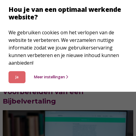
Nederlands-Vlaams Bijbelgenootschap.
Hou je van een optimaal werkende
website?
Om deze video te kunnen bekijken moet je
‘Sociale media en advertenties’-cookies
We gebruiken cookies om het verlopen van de
accepteren. Klik
hier
om jouw cookie-instellingen
website te verbeteren. We verzamelen nuttige
te wijzigen.
informatie zodat we jouw gebruikerservaring
kunnen verbeteren en je nieuwe inhoud kunnen
aanbieden!
Ja
Meer instellingen
Voorbereiden van een
Bijbelvertaling