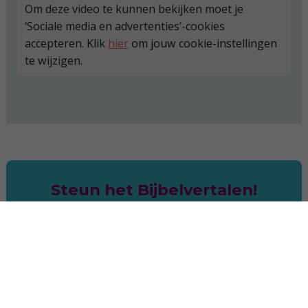
Om deze video te kunnen bekijken moet je
‘Sociale media en advertenties’-cookies
accepteren. Klik
hier
om jouw cookie-instellingen
te wijzigen.
Steun het Bijbelvertalen!
€2.50
€5
€10
Maandelijks
Jaarlijks