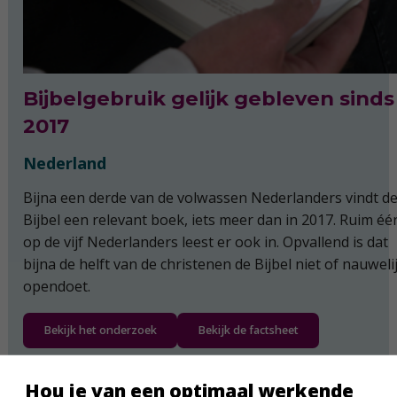
Bijbelgebruik gelijk gebleven sinds
2017
Nederland
Bijna een derde van de volwassen Nederlanders vindt d
Bijbel een relevant boek, iets meer dan in 2017. Ruim éé
op de vijf Nederlanders leest er ook in. Opvallend is dat
bijna de helft van de christenen de Bijbel niet of nauweli
opendoet.
Bekijk het onderzoek
Bekijk de factsheet
Hou je van een optimaal werkende