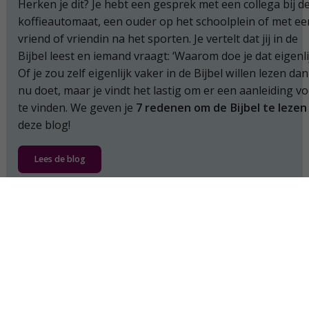
Herken je dit? Je hebt een gesprek met een collega bij d
koffieautomaat, een ouder op het schoolplein of met ee
vriend of vriendin na het sporten. Je vertelt dat jij in de
Bijbel leest en iemand vraagt: ‘Waarom doe je dat eigenli
Of je zou zelf eigenlijk vaker in de Bijbel willen lezen dan
nu doet, maar je vindt het lastig om er een aanleiding v
te vinden. We geven je
7 redenen om de Bijbel te lezen
deze blog!
Lees de blog