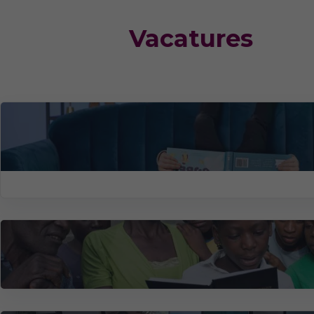
Vacatures
Redacteur kinderboeken (24–32 uu