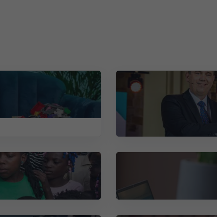
r per week)
Woordvoerder
(32–36 uur)