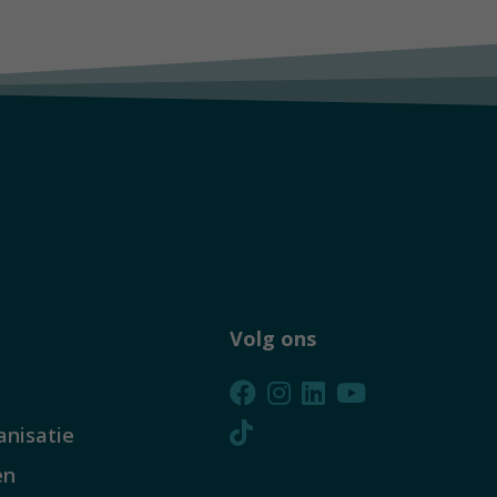
Volg ons
anisatie
en