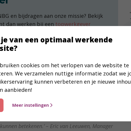
er
 NBG en bijdragen aan onze missie? Bekijk
omt dan werken bij een
topwerkgever
onderzoek van MonitorGroep.
 je van een optimaal werkende
site?
bruiken cookies om het verlopen van de website te
teren. We verzamelen nuttige informatie zodat we 
ikerservaring kunnen verbeteren en je nieuwe inho
n aanbieden!
ken mensen bij het NBG
Meer instellingen
ft heel veel voldoening omdat we voor zoveel mensen
 kunnen betekenen.’ – Eric van Leeuwen, Manager