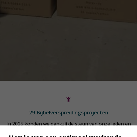
29 Bijbelverspreidingsprojecten
In 2025 konden we dankzij de steun van onze leden en
donateurs wereldwijd 29 projecten steunen.