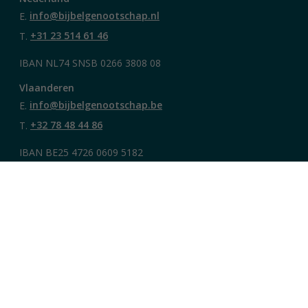
E.
info@bijbelgenootschap.nl
T.
+31 23 514 61 46
IBAN NL74 SNSB 0266 3808 08
Vlaanderen
E.
info@bijbelgenootschap.be
T.
+32 78 48 44 86
IBAN BE25 4726 0609 5182
Dit doen wij
Projecten
Bijbel per Maand
Lees de Bijbel
Bijbelleesrooster
Naar de webshop