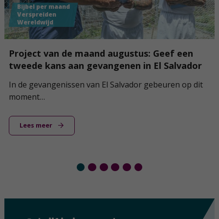
Verspreiden
Wereldwijd
nd augustus: Geef een
Geef Bijbels aan oorlo
angenen in El Salvador
Oekraïne
 El Salvador gebeuren op dit
De oorlog in Oekraïne duur
mensen.
Lees meer