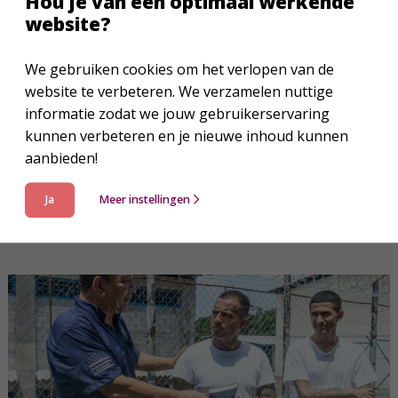
Hou je van een optimaal werkende
website?
216.297
Bijbels
We gebruiken cookies om het verlopen van de
We hebben in 2025 216.297 Bijbels en Bijbelgedeelten
website te verbeteren. We verzamelen nuttige
verspreid, wereldwijd.
informatie zodat we jouw gebruikerservaring
kunnen verbeteren en je nieuwe inhoud kunnen
aanbieden!
Ja
Meer instellingen
Projecten wereldwijd