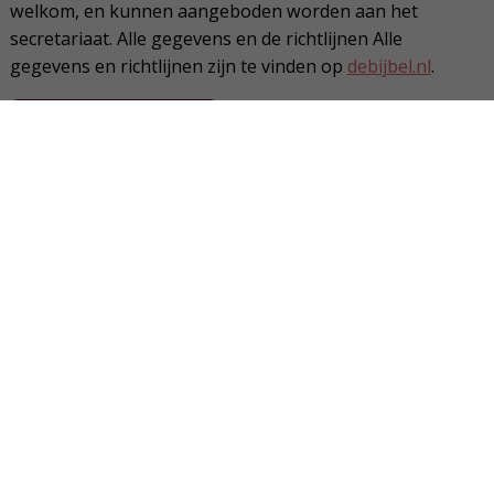
welkom, en kunnen aangeboden worden aan het
secretariaat. Alle gegevens en de richtlijnen Alle
gegevens en richtlijnen zijn te vinden op
debijbel.nl
.
Richtlijnen voor auteurs
Contact
Nederland
E.
info@bijbelgenootschap.nl