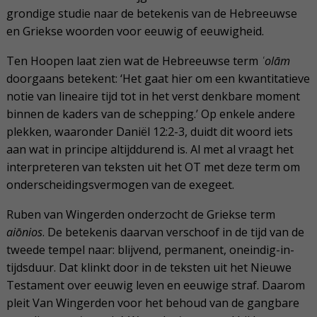
grondige studie naar de betekenis van de Hebreeuwse
en Griekse woorden voor eeuwig of eeuwigheid.
Ten Hoopen laat zien wat de Hebreeuwse term
ʿolām
doorgaans betekent: ‘Het gaat hier om een kwantitatieve
notie van lineaire tijd tot in het verst denkbare moment
binnen de kaders van de schepping.’ Op enkele andere
plekken, waaronder Daniël 12:2-3, duidt dit woord iets
aan wat in principe altijddurend is. Al met al vraagt het
interpreteren van teksten uit het OT met deze term om
onderscheidingsvermogen van de exegeet.
Ruben van Wingerden onderzocht de Griekse term
aiōnios
. De betekenis daarvan verschoof in de tijd van de
tweede tempel naar: blijvend, permanent, oneindig-in-
tijdsduur. Dat klinkt door in de teksten uit het Nieuwe
Testament over eeuwig leven en eeuwige straf. Daarom
pleit Van Wingerden voor het behoud van de gangbare