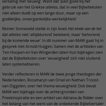
vertaling met ‘eeuwig’. Want dat ‘past goed bij het
gebruik van het Griekse
aiōnios
, dat in veel Bijbelteksten
niet alleen duidt op een lange duur, maar op een
goddelijke, onvergankelijke werkelijkheid.’
Reinier Sonneveld stelde in zijn boek
Het einde van de hel
dat
aiōnios
niet ‘altijddurend’ betekent, maar ‘behorend
bij de komende eeuw’. In dit nummer van MAW gaat hij in
gesprek met Arnold Huijgen. Samen met de artikelen van
Ten Hoopen en Van Wingerden laten hun bijdragen zien
dat de Bijbelteksten over ‘eeuwigheid’ zich niet sluitend
laten systematiseren.
Verder reflecteren in MAW de twee jonge theologen der
Nederlanden, Rozamaryn van Orsel en Nathan Troost-
van Diggelen, over het thema eeuwigheid. Ook bevat
MAW een bijdrage over de achtergronden van
Preekinspiratie en een artikel van Adriana de Ridder over
het belang van het werk van de onbekende Bijbelvertaler