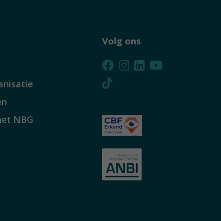
Volg ons
anisatie
en
het NBG