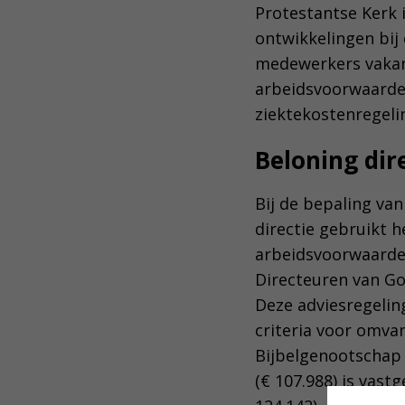
Protestantse Kerk 
ontwikkelingen bij
medewerkers vakant
arbeidsvoorwaarden
ziektekostenregeli
Beloning dir
Bij de bepaling van
directie gebruikt 
arbeidsvoorwaarden
Directeuren van Go
Deze adviesregeli
criteria voor omva
Bijbelgenootschap v
(€ 107.988) is vas