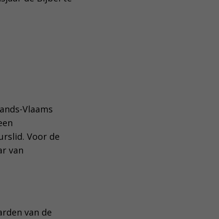
lands-Vlaams
een
rslid. Voor de
ar van
arden van de