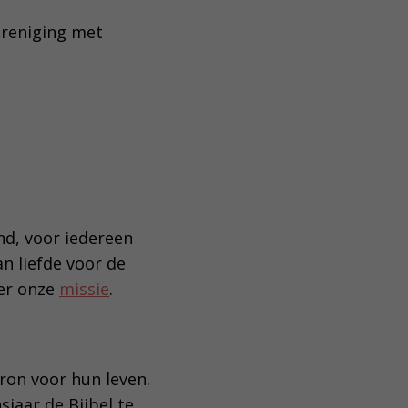
ereniging met
nd, voor iedereen
n liefde voor de
ver onze
missie
.
ron voor hun leven.
sjaar de Bijbel te