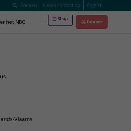
Zoeken
Neem contact op
English
Shop
er het NBG
Doneer
us.
lands-Vlaams