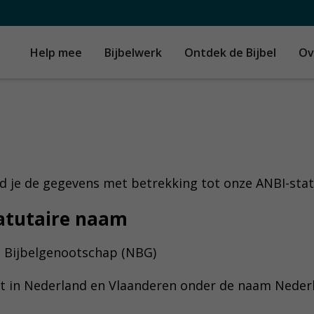
Help mee
Bijbelwerk
Ontdek de Bijbel
Ov
d je de gegevens met betrekking tot onze ANBI-stat
statutaire naam
 Bijbelgenootschap (NBG)
kt in Nederland en Vlaanderen onder de naam Neder