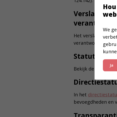
124.142).
Hou
Verslag van 
web
verantwoord
We ge
Het verslag van onz
verbe
verantwoording vind
gebru
kunne
Statuten
Ja
Bekijk de
statuten
Directiestat
In het
directiestat
bevoegdheden en v
Transparanti