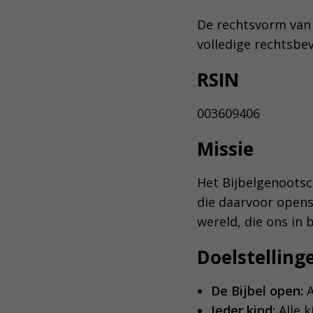
De rechtsvorm van 
volledige rechtsbe
RSIN
003609406
Missie
Het Bijbelgenootsch
die daarvoor opens
wereld, die ons in
Doelstelling
De Bijbel open:
A
Ieder kind:
Alle 