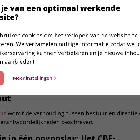
 je van een optimaal werkende
de uitgeoefende activiteiten en fin
site?
ing
bruiken cookies om het verlopen van de website te
e activiteiten lees je in het
Jaarverslag 2024
. De fina
teren. We verzamelen nuttige informatie zodat we 
 je vanaf bladzijde 68.
ikerservaring kunnen verbeteren en je nieuwe inho
n aanbieden!
Meer instellingen
van het Nederlands-Vlaams Bijbelgenootschap.
uut
uut
wordt de verhouding tussen bestuur en directie 
erantwoordelijkheden beschreven.
e in één oogopslag: Het CBF-