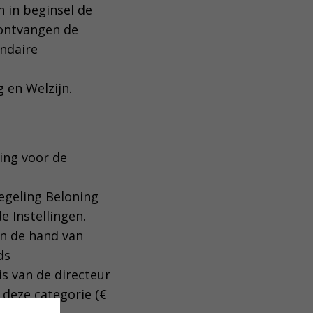
 in beginsel de
 ontvangen de
undaire
 en Welzijn.
ning voor de
egeling Beloning
 Instellingen.
n de hand van
ds
is van de directeur
deze categorie (€