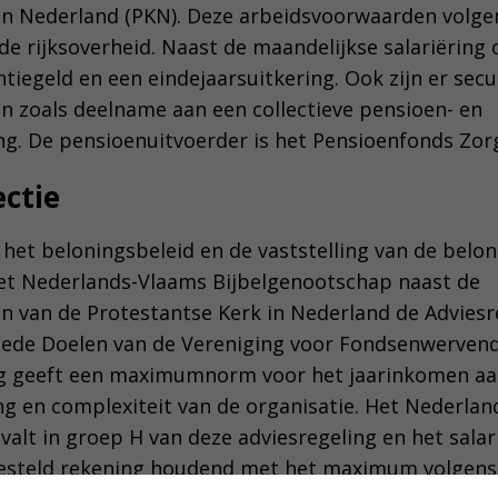
in Nederland (PKN). Deze arbeidsvoorwaarden volgen
 de rijksoverheid. Naast de maandelijkse salariëring
iegeld en een eindejaarsuitkering. Ook zijn er sec
 zoals deelname aan een collectieve pensioen- en
ng. De pensioenuitvoerder is het Pensioenfonds Zorg
ectie
 het beloningsbeleid en de vaststelling van de belo
het Nederlands-Vlaams Bijbelgenootschap naast de
 van de Protestantse Kerk in Nederland de Adviesr
ede Doelen van de Vereniging voor Fondsenwervende
ng geeft een maximumnorm voor het jaarinkomen aa
ng en complexiteit van de organisatie. Het Nederlan
alt in groep H van deze adviesregeling en het salar
tgesteld rekening houdend met het maximum volgens 