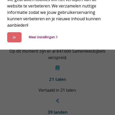
overal ter wereld, wat een impact!
website te verbeteren. We verzamelen nuttige
informatie zodat we jouw gebruikerservaring
kunnen verbeteren en je nieuwe inhoud kunnen
aanbieden!
Ja
Meer instellingen
847.600 Samenleesbijbels
Op dit moment zijn er al 847.600 Samenleesbijbels
verspreid.
21 talen
Vertaald in 21 talen.
39 landen