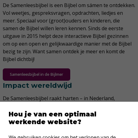
De Samenleesbijbel is een Bijbel om sámen te ontdekken.
Vol weetjes, gespreksvragen, opdrachten, liedjes en
meer. Speciaal voor (groot)ouders en kinderen, die
samen de Bijbel willen leren kennen. Sinds de eerste
uitgave in 2015 helpt deze interactieve Bijbel gezinnen
om op een open en gelijkwaardige manier met de Bijbel
bezig te zijn. Want samen ontdek je meer en komt de
Bijbel dichtbij!
Samenleesbijbel in de Bijlmer
Impact wereldwijd
De Samenleesbijbel raakt harten – in Nederland,
Vlaanderen en ver daarbuiten. Meer dan 40.000
Hou je van een optimaal
gezinnen, kerken en scholen in Nederland en Vlaanderen
werkende website?
gebruiken inmiddels de Samenleesbijbel. Wereldwijd zijn
zelfs al honderdduizenden gezinnen aan de slag gegaan
met de Bijbel. Gods woord maakt het verschil in gezinnen
We gebruiken cookies om het verlopen van de