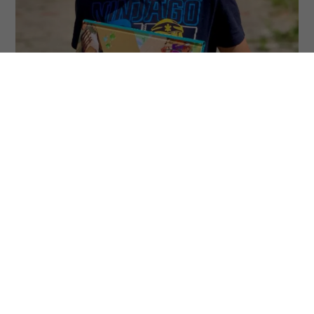
Roemenië
Roemenië is een van de armste landen in Europa. Via
kerken wordt de Samenleesbijbel uitgedeeld aan
kinderen die in
armoede
leven.
Een van deze kinderen is Denis. Zijn ouders werken