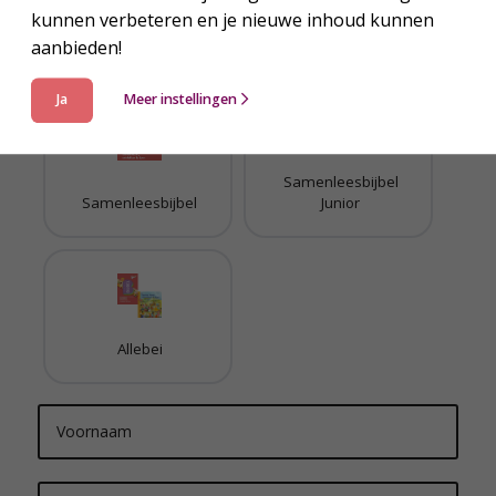
kunnen verbeteren en je nieuwe inhoud kunnen
Welk proefboekje wil je ontvangen?
aanbieden!
Ja
Meer instellingen
Samenleesbijbel
Samenleesbijbel
Junior
Allebei
N
a
m
e
*