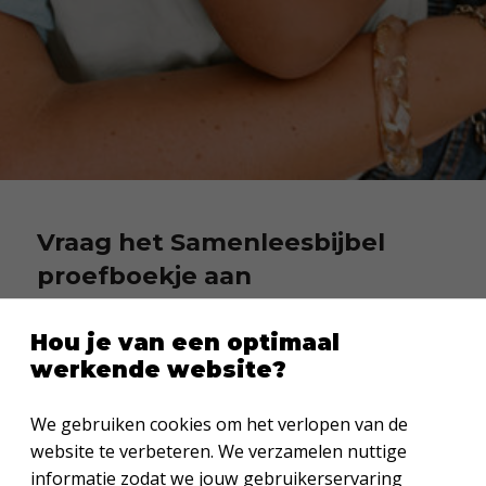
Vraag het Samenleesbijbel
proefboekje aan
Probeer gratis een digitaal proefboekje van
de Samenleesbijbel en ontdek thuis hoe leuk
Hou je van een optimaal
en verdiepend samen Bijbellezen kan zijn.
werkende website?
📖 Een Bijbel boordevol extra’s
We gebruiken cookies om het verlopen van de
💡 Handige leesroutes
website te verbeteren. We verzamelen nuttige
🎨 Weetjes en spelletjes
informatie zodat we jouw gebruikerservaring
🎵 Gespreksvragen en liedjes