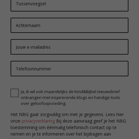
K
&
Ja, ik wil ook maandelijks de Kind&Bijbel nieuwsbrief
B
ontvangen met inspirerende blogs en handige tools
n
over geloofsopvoeding.
i
e
Het NBG gaat zorgvuldig om met je gegevens. Lees hier
u
onze
privacyverklaring
Bij deze aanvraag geef je het NBG
w
toestemming om éénmalig telefonisch contact op te
s
b
nemen en je te informeren over het bijdragen aan
r