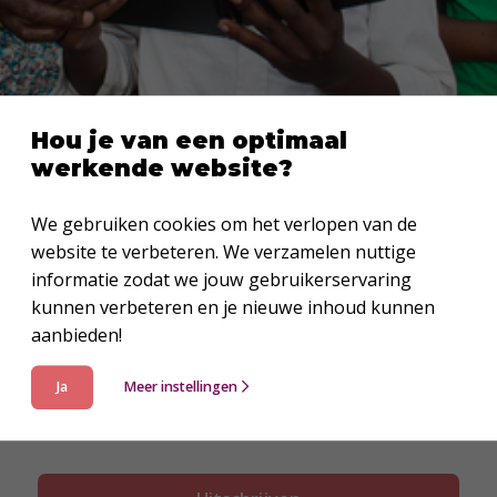
Hou je van een optimaal
werkende website?
Uitschrijven voor de Webshop nieuwsbrief
We gebruiken cookies om het verlopen van de
Jouw e-mailadres
*
website te verbeteren. We verzamelen nuttige
informatie zodat we jouw gebruikerservaring
kunnen verbeteren en je nieuwe inhoud kunnen
aanbieden!
Je kunt dit veld niet bewerken
Klik op de ‘Uitschrijven’ knop om je uit te
Ja
Meer instellingen
schrijven voor de Webshop nieuwsbrief