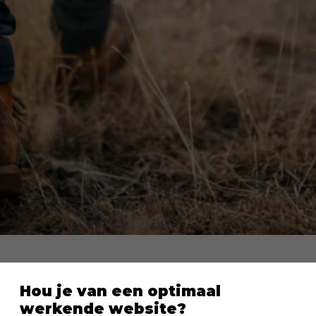
Stap voor stap dichter bij Jezus
Hou je van een optimaal
Een dagelijks leesplan voor de
werkende website?