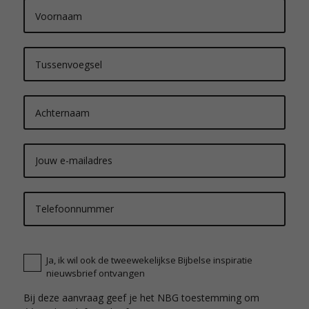
a
m
e
*
d
e
Ja, ik wil ook de tweewekelijkse Bijbelse inspiratie
b
nieuwsbrief ontvangen
i
j
Bij deze aanvraag geef je het NBG toestemming om
b