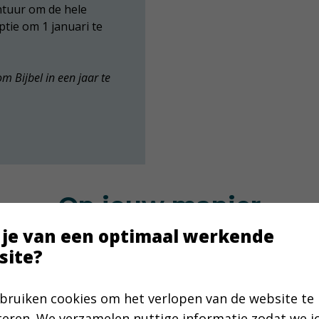
tuur om de hele
optie om 1 januari te
 Bijbel in een jaar te
Op jouw manier
 je van een optimaal werkende
site?
bruiken cookies om het verlopen van de website te
teren. We verzamelen nuttige informatie zodat we 