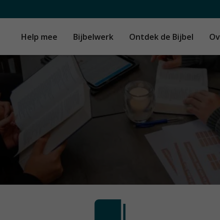
Help mee
Bijbelwerk
Ontdek de Bijbel
Ov