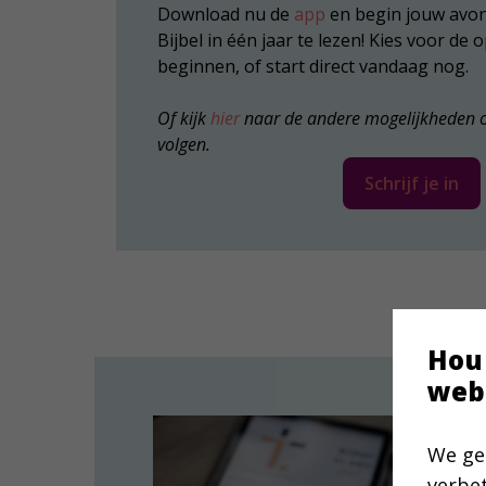
Download nu de
app
en begin jouw avon
Bijbel in één jaar te lezen! Kies voor de 
beginnen, of start direct vandaag nog.
Of kijk
hier
naar de andere mogelijkheden om
volgen.
Schrijf je in
Hou
web
We ge
verbe