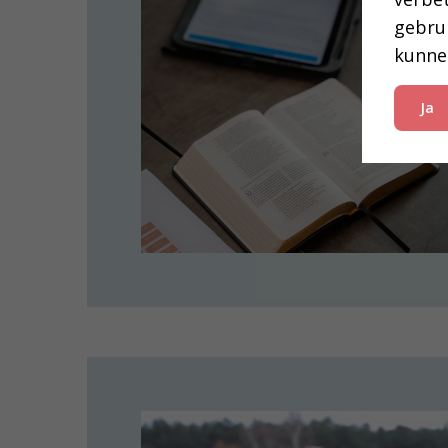
gebru
kunne
Ja