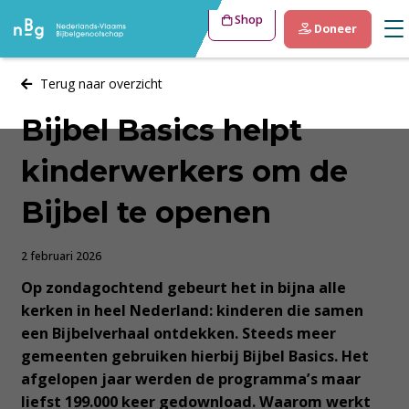
Shop
Doneer
Terug naar overzicht
Bijbel Basics helpt
kinderwerkers om de
Bijbel te openen
2 februari 2026
Op zondagochtend gebeurt het in bijna alle
kerken in heel Nederland: kinderen die samen
een Bijbelverhaal ontdekken. Steeds meer
gemeenten gebruiken hierbij Bijbel Basics. Het
afgelopen jaar werden de programma’s maar
liefst 199.000 keer gedownload. Waarom werkt