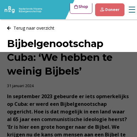
Shop
Doneer
Terug naar overzicht
Bijbelgenootschap
Cuba: ‘We hebben te
weinig Bijbels’
31 januari 2024
In september 2023 gebeurde er iets opmerkelijks
op Cuba: er werd een Bijbelgenootschap
opgericht. Hoe is dat mogelijk in een land waar
al 65 jaar een communistische ideologie heerst?
‘Er is hier een grote honger naar de Bijbel. We
krijgen nu de kans om mensen aan een Bijbel te