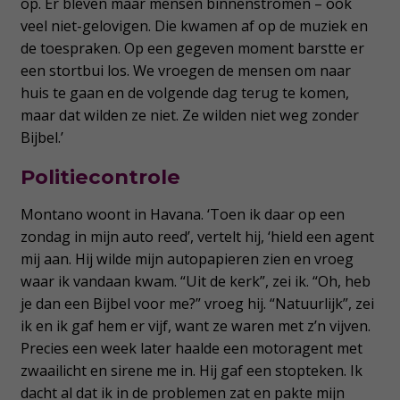
op. Er bleven maar mensen binnenstromen – ook
veel niet-gelovigen. Die kwamen af op de muziek en
de toespraken. Op een gegeven moment barstte er
een stortbui los. We vroegen de mensen om naar
huis te gaan en de volgende dag terug te komen,
maar dat wilden ze niet. Ze wilden niet weg zonder
Bijbel.’
Politiecontrole
Montano woont in Havana. ‘Toen ik daar op een
zondag in mijn auto reed’, vertelt hij, ‘hield een agent
mij aan. Hij wilde mijn autopapieren zien en vroeg
waar ik vandaan kwam. “Uit de kerk”, zei ik. “Oh, heb
je dan een Bijbel voor me?” vroeg hij. “Natuurlijk”, zei
ik en ik gaf hem er vijf, want ze waren met z’n vijven.
Precies een week later haalde een motoragent met
zwaailicht en sirene me in. Hij gaf een stopteken. Ik
dacht al dat ik in de problemen zat en pakte mijn