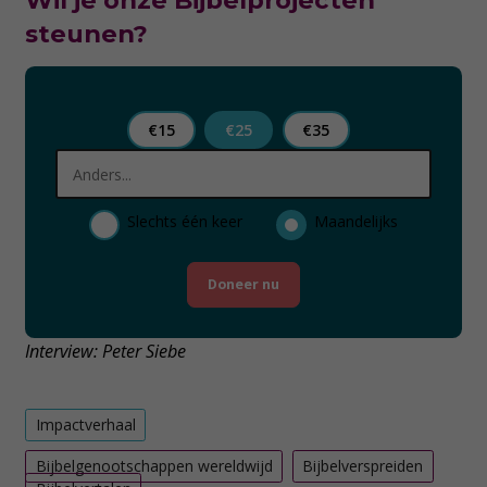
Wil je onze Bijbelprojecten
steunen?
€15
€25
€35
Slechts één keer
Maandelijks
Doneer nu
Interview: Peter Siebe
Impactverhaal
Bijbelgenootschappen wereldwijd
Bijbelverspreiden