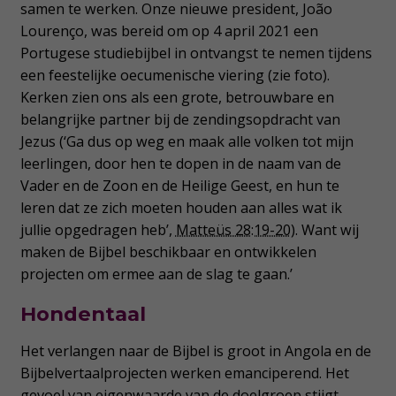
samen te werken. Onze nieuwe president, João
Lourenço, was bereid om op 4 april 2021 een
Portugese studiebijbel in ontvangst te nemen tijdens
een feestelijke oecumenische viering (zie foto).
Kerken zien ons als een grote, betrouwbare en
belangrijke partner bij de zendingsopdracht van
Jezus (‘Ga dus op weg en maak alle volken tot mijn
leerlingen, door hen te dopen in de naam van de
Vader en de Zoon en de Heilige Geest, en hun te
leren dat ze zich moeten houden aan alles wat ik
jullie opgedragen heb’,
Matteüs 28:19-20
). Want wij
maken de Bijbel beschikbaar en ontwikkelen
projecten om ermee aan de slag te gaan.’
Hondentaal
Het verlangen naar de Bijbel is groot in Angola en de
Bijbelvertaalprojecten werken emanciperend. Het
gevoel van eigenwaarde van de doelgroep stijgt,