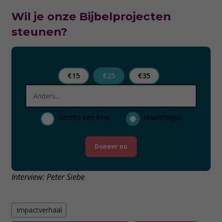
Wil je onze Bijbelprojecten
steunen?
€15
€25
€35
Slechts één keer
Maandelijks
Doneer nu
Interview: Peter Siebe
Impactverhaal