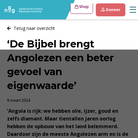
Shop
Doneer
Terug naar overzicht
‘De Bijbel brengt
Angolezen een beter
gevoel van
eigenwaarde’
8 maart 2024
‘Angola is rijk: we hebben olie, ijzer, goud en
zelfs diamant. Maar tientallen jaren oorlog
hebben de opbouw van het land belemmerd.
Daardoor zijn de meeste Angolezen arm en is de