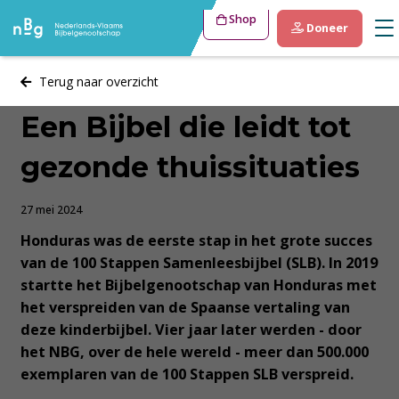
Shop
Doneer
Terug naar overzicht
Een Bijbel die leidt tot
gezonde thuissituaties
27 mei 2024
Honduras was de eerste stap in het grote succes
van de 100 Stappen Samenleesbijbel (SLB). In 2019
startte het Bijbelgenootschap van Honduras met
het verspreiden van de Spaanse vertaling van
deze kinderbijbel. Vier jaar later werden - door
het NBG, over de hele wereld - meer dan 500.000
exemplaren van de 100 Stappen SLB verspreid.