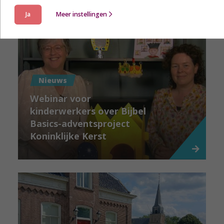
Ja
Meer instellingen
Nieuws
Webinar voor
kinderwerkers over Bijbel
Basics-adventsproject
Koninklijke Kerst