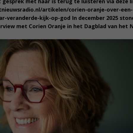
gesprek met haar is terug te luisteren via deze li
nieuwsradio.nl/artikelen/corien-oranje-over-een
aar-veranderde-kijk-op-god In december 2025 ston
rview met Corien Oranje in het Dagblad van het 