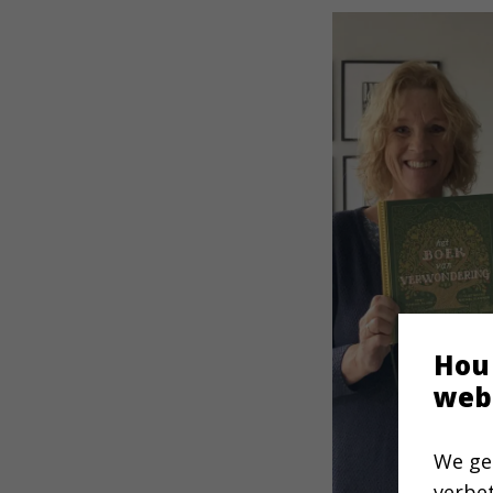
Hou
web
We ge
verbe