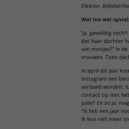
Eleanor.
Bijbelverha
Wat me wel opviel:
‘Ja, geweldig toch?!
dat haar dochter 
van meisjes?” In de
vrouwen. Toen dach
In april dit jaar k
Instagram een beric
vertaald worden’, 
contact op met het
jullie? En zo ja, m
“Ik heb een jaar no
Ik kon niet meer s