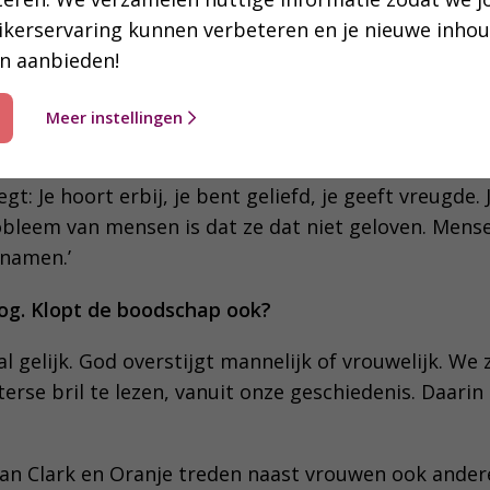
ikerservaring kunnen verbeteren en je nieuwe inho
n aanbieden!
even vingertje, geen zonde, geen oordeel. Louter l
Meer instellingen
od ieder mens goed vindt. Het is heel positief, vrie
gt: Je hoort erbij, je bent geliefd, je geeft vreugde.
bleem van mensen is dat ze dat niet geloven. Mense
 namen.’
loog. Klopt de boodschap ook?
 gelijk. God overstijgt mannelijk of vrouwelijk. We
erse bril te lezen, vanuit onze geschiedenis. Daari
 van Clark en Oranje treden naast vrouwen ook ander