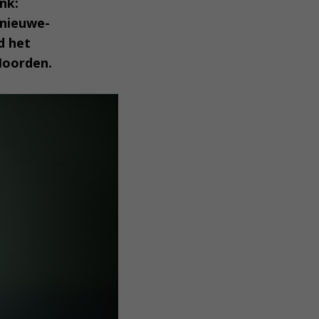
nk:
-nieuwe-
d het
Noorden.