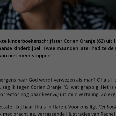
ekte kinderboekenschrijfster Corien Oranje (62) uit
aanse kinderbijbel. Twee maanden later had ze de
k kon niet meer stoppen.’
 nergens naar God wordt verwezen als man? Of als He
 zeg ik tegen Corien Oranje. ‘O, wat grappig! Het i
corrector nog paar keer
Hij
uit mijn vertaling. Zo erg
ttafel, bij haar thuis in Haren. Voor ons ligt
Het boe
 met prachtige, verrassende illustraties van Rachel