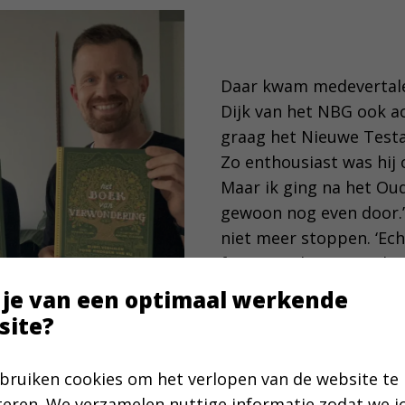
Daar kwam medevertale
Dijk van het NBG ook ach
graag het Nieuwe Testa
Zo enthousiast was hij 
Maar ik ging na het O
gewoon nog even door.’ 
niet meer stoppen. ‘Ech
feest om dit te vertalen
nooit zoiets gehad. Elk
 je van een optimaal werkende
eyeopener voor me. Dez
site?
biedt een totaal ander 
bruiken cookies om het verlopen van de website te
teren. We verzamelen nuttige informatie zodat we 