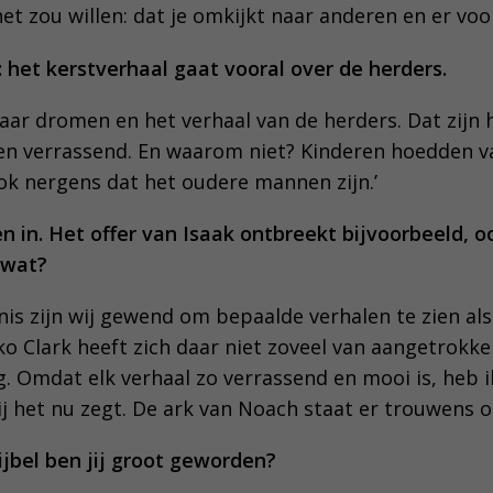
t zou willen: dat je omkijkt naar anderen en er voor
: het kerstverhaal gaat vooral over de herders.
haar dromen en het verhaal van de herders. Dat zijn
en verrassend. En waarom niet? Kinderen hoedden va
ook nergens dat het oudere mannen zijn.’
en in. Het offer van Isaak ontbreekt bijvoorbeeld, o
j wat?
nis zijn wij gewend om bepaalde verhalen te zien als
ko Clark heeft zich daar niet zoveel van aangetrokke
og. Omdat elk verhaal zo verrassend en mooi is, heb ik
jij het nu zegt. De ark van Noach staat er trouwens oo
jbel ben jij groot geworden?