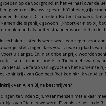
groepen op de voorgrond. In het verhaal over de B
 hen geven ter discussie gesteld: ‘Onbelangrijke men
denen, Prutsers, Criminelen. Buitenstaanders.’ Dat 
‘Namen die eigenlijk gewoon Jij-hoort-er-niet-bij be
droom niemand als buitenstaander wordt behandeld.
le verhalen is steeds weer: wees een zegen voor and
onder je, stel vragen, kies voor vrede in plaats van
oort uit angst. En, niet onbelangrijk: woorden schi
bruik is soms ronduit poëtisch. ‘De hemel kwam naar
e van Jezus. De farao van Egypte en het Romeinse ri
t koninkrijk van God heet ‘het koninkrijk van Al en B
inkrijk van Al en Bijna beschrijven?
 dingen te vinden zijn. Waar mensen met elkaar mee
 stukjes van “de nieuwe wereld”, zoals ze het in de B