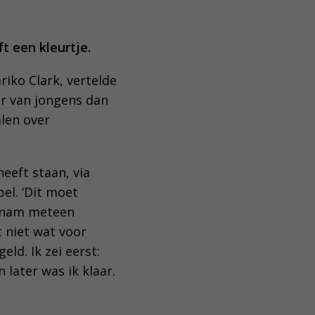
t een kleurtje.
ariko Clark, vertelde
r van jongens dan
alen over
heeft staan, via
el. ‘Dit moet
n nam meteen
 niet wat voor
eld. Ik zei eerst:
 later was ik klaar.