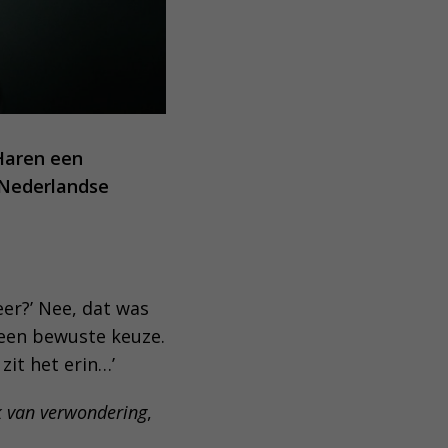
 Haren een
 Nederlandse
er?’ Nee, dat was
s een bewuste keuze.
 zit het erin…’
k van verwondering
,