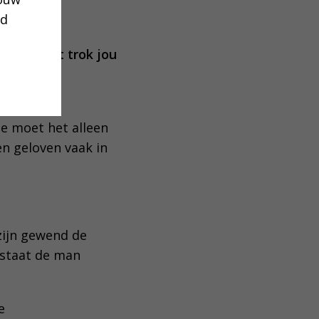
ud
iefde. Wat trok jou
ndelijk en
 Je moet het alleen
n geloven vaak in
 zijn gewend de
n staat de man
e