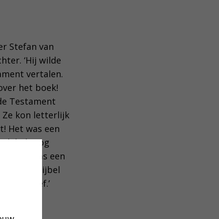
r Stefan van
ter. ‘Hij wilde
ment vertalen.
over het boek!
ude Testament
Ze kon letterlijk
t! Het was een
. Ik heb nog
 verhaal was een
e kinderbijbel
perspectief.’
jouw