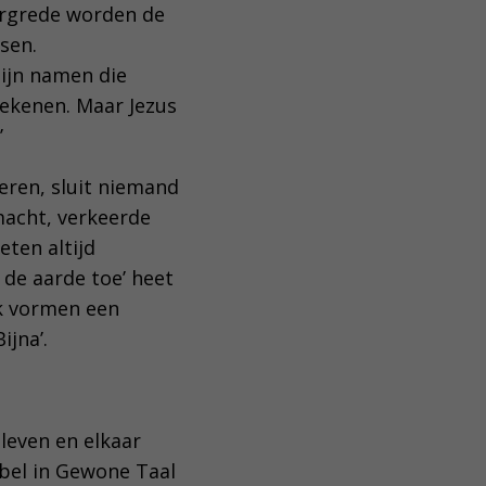
ergrede worden de
sen.
zijn namen die
tekenen. Maar Jezus
’
eren, sluit niemand
 macht, verkeerde
eten altijd
 de aarde toe’ heet
jk vormen een
ijna’.
leven en elkaar
ijbel in Gewone Taal