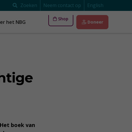
Zoeken
Neem contact op
English
Shop
er het NBG
Doneer
htige
 Het boek van