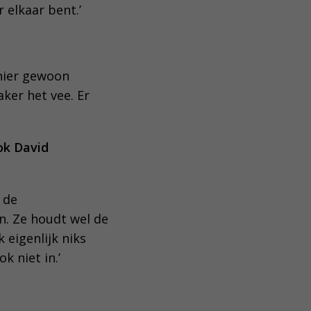
 elkaar bent.’
 hier gewoon
ker het vee. Er
ok David
 de
n. Ze houdt wel de
 eigenlijk niks
k niet in.’