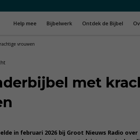
Help mee
Bijbelwerk
Ontdek de Bijbel
Ov
krachtige vrouwen
cht
nderbijbel met krac
en
elde in februari 2026 bij Groot Nieuws Radio over