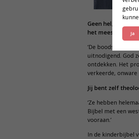
gebru
kunne
Geen hel, geen geh
het meeste aan?
Ja
‘De boodschap dat G
uitnodigend. God ze
ontdekken. Het pro
verkeerde, onware
Jij bent zelf theo
‘Ze hebben helemaal
Bijbel met een west
vooraan.’
In de kinderbijbel