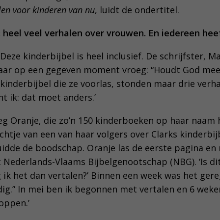
len voor kinderen van nu
, luidt de ondertitel.
 heel veel verhalen over vrouwen. En iedereen heef
 Deze kinderbijbel is heel inclusief. De schrijfster, M
haar op een gegeven moment vroeg: “Houdt God mee
 kinderbijbel die ze voorlas, stonden maar drie verh
t ik: dat moet anders.’
reeg Oranje, die zo’n 150 kinderboeken op haar naam 
htje van een van haar volgers over Clarks kinderbijb
luidde de boodschap. Oranje las de eerste pagina e
 Nederlands-Vlaams Bijbelgenootschap (NBG). ‘Is dit
ag ik het dan vertalen?’ Binnen een week was het gereg
dig.” In mei ben ik begonnen met vertalen en 6 weken
toppen.’