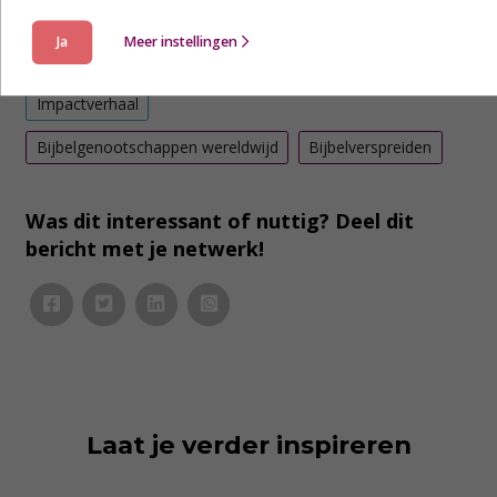
Interview door: Daniëlle de Gelder
Ja
Meer instellingen
Impactverhaal
Bijbelgenootschappen wereldwijd
Bijbelverspreiden
Was dit interessant of nuttig? Deel dit
bericht met je netwerk!
Laat je verder inspireren