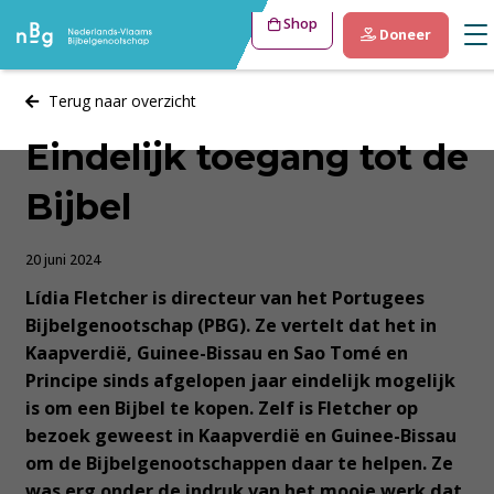
Shop
Doneer
Terug naar overzicht
Eindelijk toegang tot de
Bijbel
20 juni 2024
Lídia Fletcher is directeur van het Portugees
Bijbelgenootschap (PBG). Ze vertelt dat het in
Kaapverdië, Guinee-Bissau en Sao Tomé en
Principe sinds afgelopen jaar eindelijk mogelijk
is om een Bijbel te kopen. Zelf is Fletcher op
bezoek geweest in Kaapverdië en Guinee-Bissau
om de Bijbelgenootschappen daar te helpen. Ze
was erg onder de indruk van het mooie werk dat