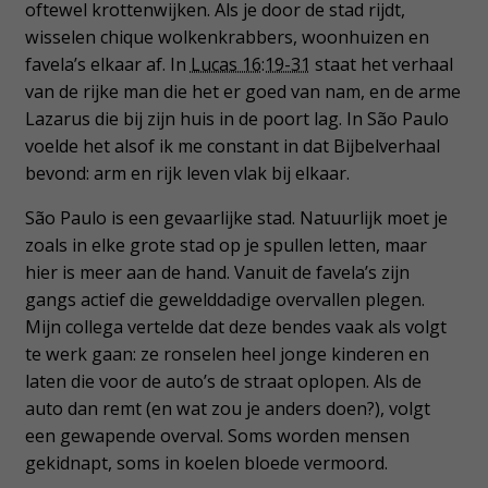
oftewel krottenwijken. Als je door de stad rijdt,
wisselen chique wolkenkrabbers, woonhuizen en
favela’s elkaar af. In
Lucas 16:19-31
staat het verhaal
van de rijke man die het er goed van nam, en de arme
Lazarus die bij zijn huis in de poort lag. In São Paulo
voelde het alsof ik me constant in dat Bijbelverhaal
bevond: arm en rijk leven vlak bij elkaar.
São Paulo is een gevaarlijke stad. Natuurlijk moet je
zoals in elke grote stad op je spullen letten, maar
hier is meer aan de hand. Vanuit de favela’s zijn
gangs actief die gewelddadige overvallen plegen.
Mijn collega vertelde dat deze bendes vaak als volgt
te werk gaan: ze ronselen heel jonge kinderen en
laten die voor de auto’s de straat oplopen. Als de
auto dan remt (en wat zou je anders doen?), volgt
een gewapende overval. Soms worden mensen
gekidnapt, soms in koelen bloede vermoord.