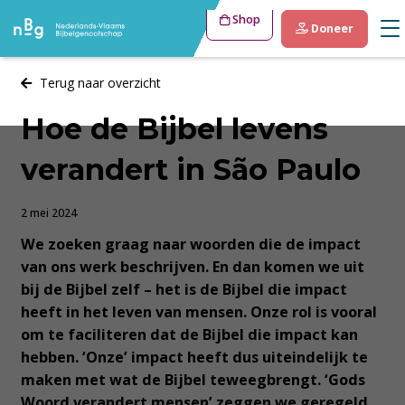
Shop
Doneer
Terug naar overzicht
Hoe de Bijbel levens
verandert in São Paulo
2 mei 2024
We zoeken graag naar woorden die de impact
van ons werk beschrijven. En dan komen we uit
bij de Bijbel zelf – het is de Bijbel die impact
heeft in het leven van mensen. Onze rol is vooral
om te faciliteren dat de Bijbel die impact kan
hebben. ‘Onze’ impact heeft dus uiteindelijk te
maken met wat de Bijbel teweegbrengt. ‘Gods
Woord verandert mensen’ zeggen we geregeld.