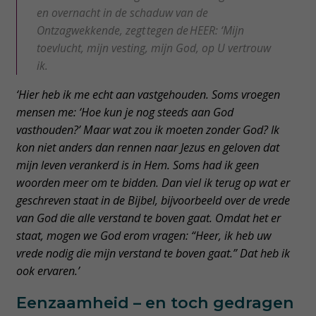
en overnacht in de schaduw van de
Ontzagwekkende, zegt tegen de HEER: ‘Mijn
toevlucht, mijn vesting, mijn God, op U vertrouw
ik.
‘Hier heb ik me echt aan vastgehouden. Soms vroegen
mensen me: ‘Hoe kun je nog steeds aan God
vasthouden?’ Maar wat zou ik moeten zonder God? Ik
kon niet anders dan rennen naar Jezus en geloven dat
mijn leven verankerd is in Hem. Soms had ik geen
woorden meer om te bidden. Dan viel ik terug op wat er
geschreven staat in de Bijbel, bijvoorbeeld over de vrede
van God die alle verstand te boven gaat. Omdat het er
staat, mogen we God erom vragen: “Heer, ik heb uw
vrede nodig die mijn verstand te boven gaat.” Dat heb ik
ook ervaren.’
Eenzaamheid – en toch gedragen