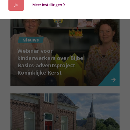
Ja
Meer instellingen
Nieuws
Webinar voor
kinderwerkers over Bijbel
Basics-adventsproject
Koninklijke Kerst