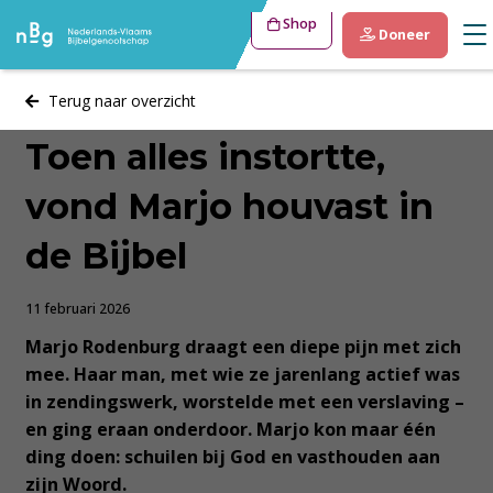
Shop
Doneer
Terug naar overzicht
Toen alles instortte,
vond Marjo houvast in
de Bijbel
11 februari 2026
Marjo Rodenburg draagt een diepe pijn met zich
mee. Haar man, met wie ze jarenlang actief was
in zendingswerk, worstelde met een verslaving –
en ging eraan onderdoor. Marjo kon maar één
ding doen: schuilen bij God en vasthouden aan
zijn Woord.