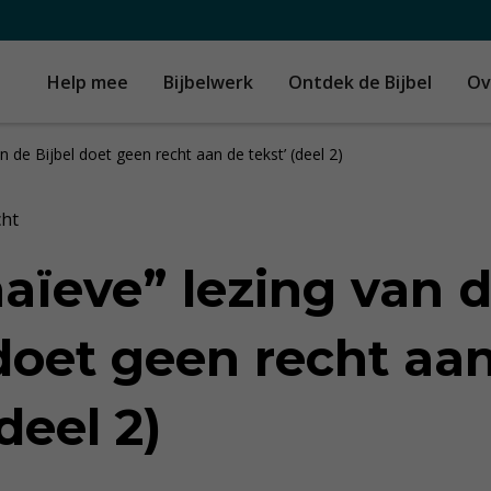
Help mee
Bijbelwerk
Ontdek de Bijbel
Ov
an de Bijbel doet geen recht aan de tekst’ (deel 2)
cht
naïeve” lezing van 
 doet geen recht aa
(deel 2)