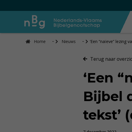
Home
Nieuws
‘Een “naïeve” lezing v
Terug naar overzi
‘Een “
Bijbel
tekst’ 
7 december 2022