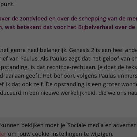
punt.’
 over de zondvloed en over de schepping van de me
en, wat betekent dat voor het Bijbelverhaal over d
s het genre heel belangrijk. Genesis 2 is een heel an
ief van Paulus. Als Paulus zegt dat het geloof van c
opstanding, is dat rechttoe-rechtaan. Je doet de tek
 draai aan geeft. Het behoort volgens Paulus immers
ef ik dat ook zelf. De opstanding is een groter wond
uceerd in een nieuwe werkelijkheid, die we ons na
kunnen bekijken moet je ‘Sociale media en advertent
ier
om jouw cookie-instellingen te wijzigen.