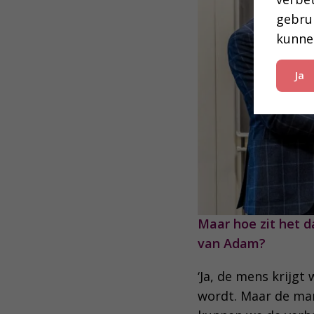
gebru
kunne
Ja
Maar hoe zit het d
van Adam?
‘Ja, de mens krijg
wordt. Maar de man