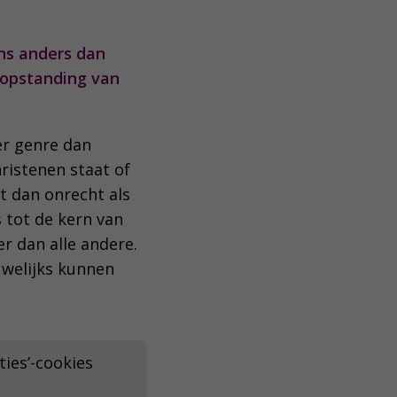
ns anders dan
e opstanding van
der genre dan
hristenen staat of
st dan onrecht als
 tot de kern van
er dan alle andere.
uwelijks kunnen
ies’-cookies