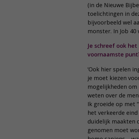
(in de Nieuwe Bijbe
toelichtingen in d
bijvoorbeeld wel 
monster. In Job 40
Je schreef ook het
voornaamste punt
‘Ook hier spelen i
je moet kiezen voor
mogelijkheden om d
weten over de mens
Ik groeide op met 
het verkeerde eind
duidelijk maakten d
genomen moet wor
homo sapiens – waar