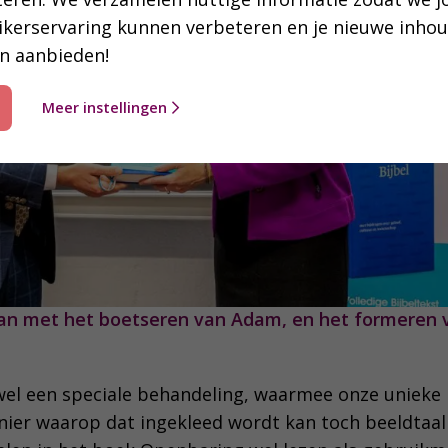
ikerservaring kunnen verbeteren en je nieuwe inho
n aanbieden!
Meer instellingen
an met het boetseren van Adam, en het formeren v
t wel een speciale behandeling, waarmee onze unieke
ier waarop dat ingekleed wordt kan toch beeldtaal