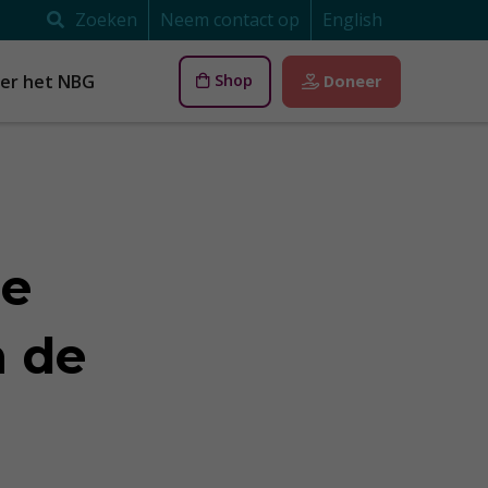
Zoeken
Neem contact op
English
er het NBG
Shop
Doneer
de
n de