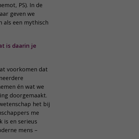
hemot, PS). In de
maar geven we
 als een mythisch
t is daarin je
gaat voorkomen dat
 meerdere
 nemen én wat we
eling doorgemaakt.
 wetenschap het bij
enschappers me
 is en serieus
oderne mens –