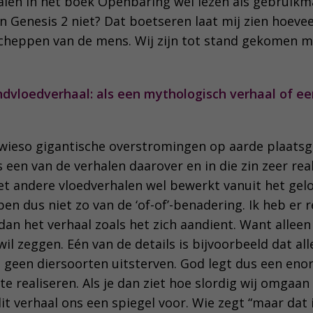
len in het boek Openbaring wel lezen als gebruik
n Genesis 2 niet? Dat boetseren laat mij zien hoeve
cheppen van de mens. Wij zijn tot stand gekomen me
ondvloedverhaal: als een mythologisch verhaal of ee
wieso gigantische overstromingen op aarde plaats
 een van de verhalen daarover en in die zin zeer real
met andere vloedverhalen wel bewerkt vanuit het gel
 ben dus niet zo van de ‘of-of’-benadering. Ik heb er 
an het verhaal zoals het zich aandient. Want alleen
il zeggen. Eén van de details is bijvoorbeeld dat a
n geen diersoorten uitsterven. God legt dus een e
e realiseren. Als je dan ziet hoe slordig wij omgaan
it verhaal ons een spiegel voor. Wie zegt “maar dat i