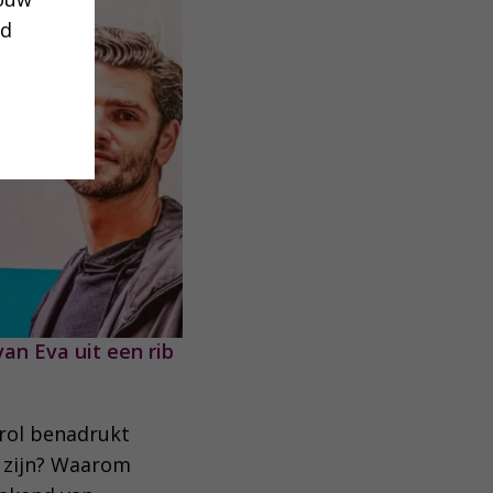
ud
an Eva uit een rib
 rol benadrukt
 zijn? Waarom