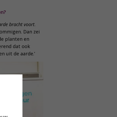
en?
arde bracht voort
.
sommigen. Dan zei
rde planten en
erend dat ook
n uit de aarde.’
jouw