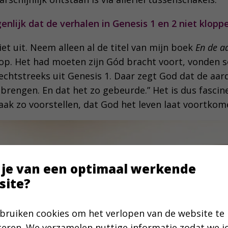
enlijk dat de verhalen in Genesis 1 en 2 niet klopp
niet uit. Neem alleen al de titel van mijn boek
En de a
op. Het had moeten zijn Gód bracht voort, vonden 
 rechtstreeks uit Genesis 1. Daar zegt God dat de aa
brengen. En dat het zo gebeurde.” Het is dus fascin
aak zo voorstellen, dat God het leven laat voortkome
 je van een optimaal werkende
site?
bruiken cookies om het verlopen van de website te
teren. We verzamelen nuttige informatie zodat we 