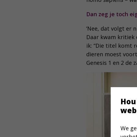
Dan zeg je toch eig
‘Nee, dat volgt er 
Daar kwam kritiek 
ik: “Die titel komt
dieren moest voort
Genesis 1 en 2 de z
Hou
web
We ge
verbe