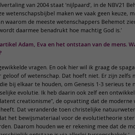
lvertaling van 2004 staat ‘nijlpaard’, in de NBV21 Be
eze wetenschapsbijbel maken we vaak geen keuze, 
aan waarom de meeste wetenschappers Behemot zien
 wordt daarmee benadrukt hoe machtig God is.’
 artikel Adam, Eva en het ontstaan van de mens. Wa
?
ngewikkelde vragen. En ook hier wil ik graag de spa
 geloof of wetenschap. Dat hoeft niet. Er zijn zelfs
ie bij elkaar te houden, om Genesis 1-3 serieus te
elijke evolutie. Ik heb daarin ook zelf een ontwikk
“latent creationisme”, de opvatting dat de moderne
 heeft. Dat veranderde toen christelijke natuurwet
at het bewijsmateriaal voor de evolutietheorie sterk
den. Daarom houden we er rekening mee dat de m
schijnlijk ontstaan is via allerlei tussenschakels.’