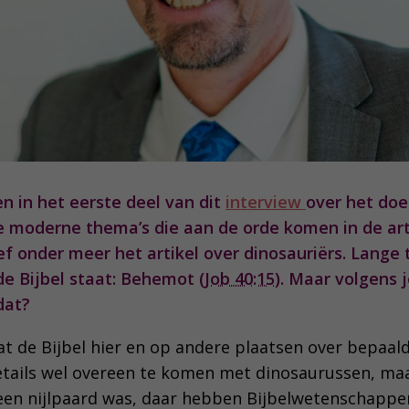
en in het eerste deel van dit
interview
over het doe
e moderne thema’s die aan de orde komen in de art
reef onder meer het artikel over dinosauriërs. Lange t
de Bijbel staat: Behemot (
Job 40:15
). Maar volgens j
dat?
wat de Bijbel hier en op andere plaatsen over bepaa
tails wel overeen te komen met dinosaurussen, maa
0 een nijlpaard was, daar hebben Bijbelwetenschapper