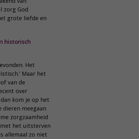
makend van
el zorg God
t grote liefde en
n historisch
gevonden. Het
istisch.’ Maar het
oof van de
recent over
 dan kom je op het
lle dieren meegaan
norme zorgzaamheid
 met het uitsterven
s allemaal zo niet