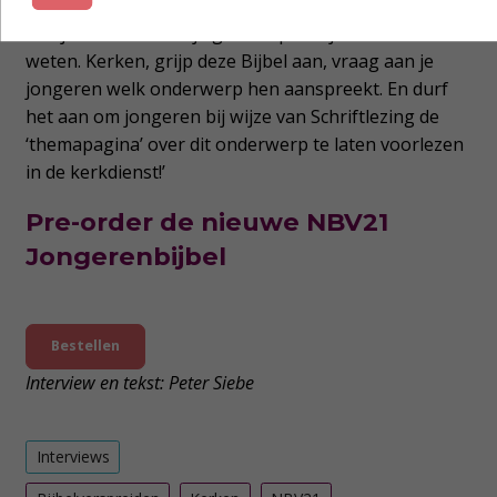
de Bijbel opnieuw te ontdekken. Deze Jongerenbijbel
kan je een andere kijk geven op wat je dácht te
weten. Kerken, grijp deze Bijbel aan, vraag aan je
jongeren welk onderwerp hen aanspreekt. En durf
het aan om jongeren bij wijze van Schriftlezing de
‘themapagina’ over dit onderwerp te laten voorlezen
in de kerkdienst!’
Pre-order de nieuwe NBV21
Jongerenbijbel
Bestellen
Interview en tekst: Peter Siebe
Interviews