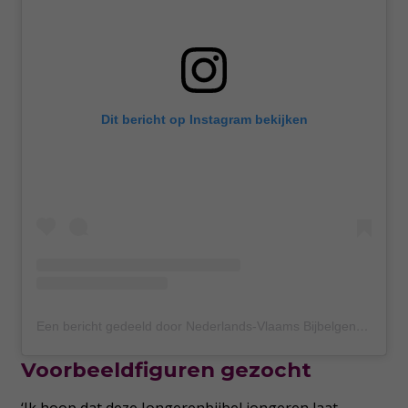
Dit bericht op Instagram bekijken
Een bericht gedeeld door Nederlands-Vlaams Bijbelgenootschap (@bijbelgenootschap)
Voorbeeldfiguren gezocht
‘Ik hoop dat deze Jongerenbijbel jongeren laat