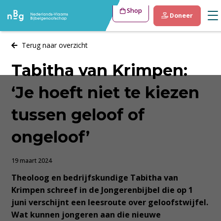
Shop
Doneer
Terug naar overzicht
Tabitha van Krimpen:
‘Je hoeft niet te kiezen
tussen geloof of
ongeloof’
19 maart 2024
Theoloog en bedrijfskundige Tabitha van
Krimpen schreef in de Jongerenbijbel die op 1
juni verschijnt een leesroute over geloofstwijfel.
Wat kunnen jongeren aan die nieuwe