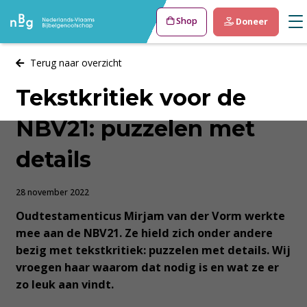
Shop
Doneer
Terug naar overzicht
Tekstkritiek voor de
NBV21: puzzelen met
details
28 november 2022
Oudtestamenticus Mirjam van der Vorm werkte
mee aan de NBV21. Ze hield zich onder andere
bezig met tekstkritiek: puzzelen met details. Wij
vroegen haar waarom dat nodig is en wat ze er
zo leuk aan vindt.