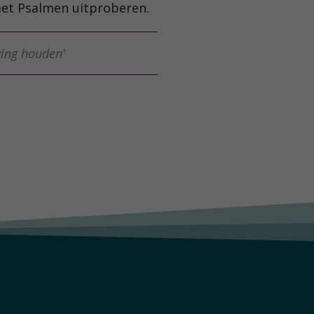
met Psalmen uitproberen.
eving houden’