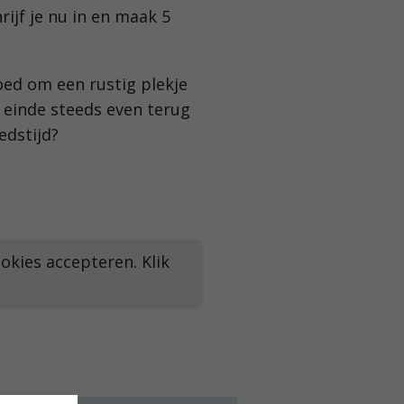
rijf je nu in en maak 5
oed om een rustig plekje
t einde steeds even terug
edstijd?
okies accepteren. Klik