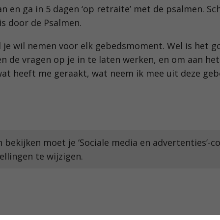
n en ga in 5 dagen ‘op retraite’ met de psalmen. Sch
eis door de Psalmen.
ijd je wil nemen voor elk gebedsmoment. Wel is het g
en de vragen op je in te laten werken, en om aan he
wat heeft me geraakt, wat neem ik mee uit deze geb
bekijken moet je ‘Sociale media en advertenties’-co
llingen te wijzigen.