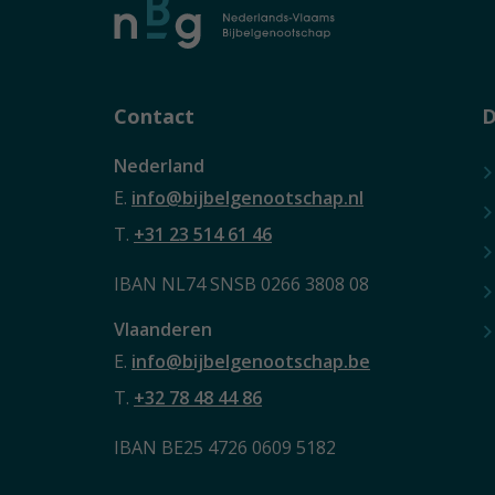
Contact
D
Nederland
E.
info@bijbelgenootschap.nl
T.
+31 23 514 61 46
IBAN NL74 SNSB 0266 3808 08
Vlaanderen
E.
info@bijbelgenootschap.be
T.
+32 78 48 44 86
IBAN BE25 4726 0609 5182