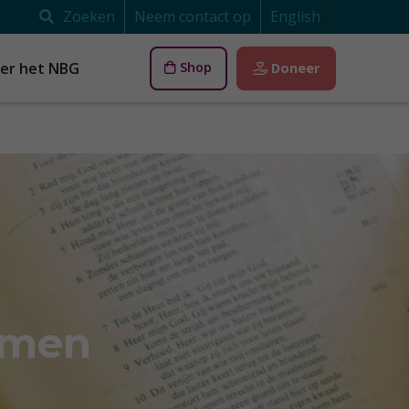
Zoeken
Neem contact op
English
er het NBG
Shop
Doneer
lmen