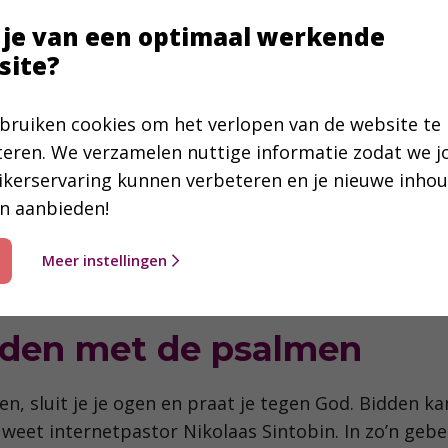
 je van een optimaal werkende
men met 21 gebedsmomen
site?
et de psalmen bezig zijn naar meer? In het boek P
bruiken cookies om het verlopen van de website te
en uitgebreidere toelichting en materiaal voor 2
teren. We verzamelen nuttige informatie zodat we 
ikerservaring kunnen verbeteren en je nieuwe inho
n aanbieden!
Meer instellingen
dden met de psalmen
den, sluit je je ogen en praat je tegen God. Bidden 
weet internetpastor Nikolaas Sintobin. In zo’n gebe