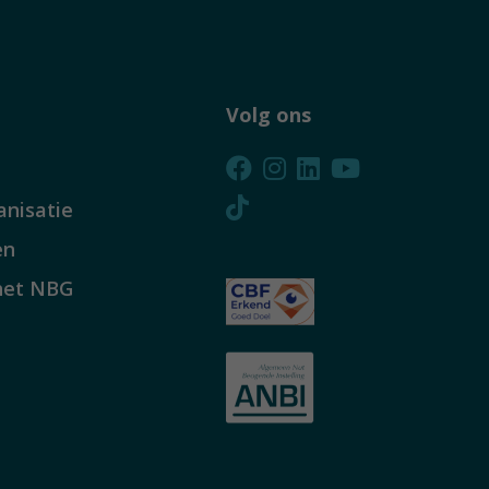
Volg ons
anisatie
en
het NBG