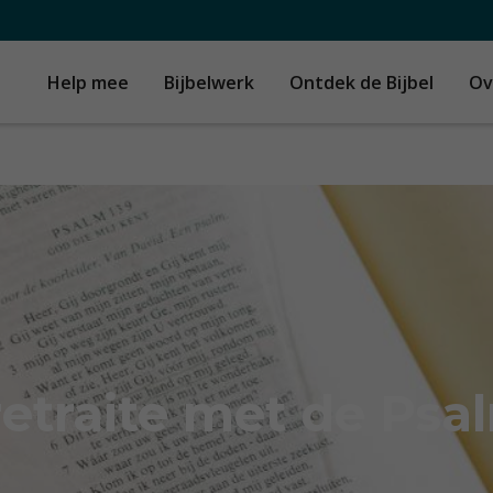
Help mee
Bijbelwerk
Ontdek de Bijbel
Ov
retraite met de Psa