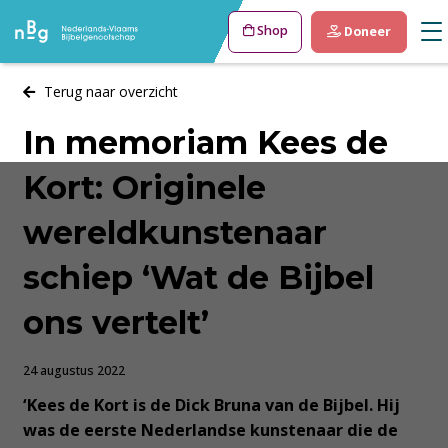
Shop
Doneer
Terug naar overzicht
In memoriam Kees de
Kort: Originele
wereldkunstenaar
schiep ‘Wat de Bijbel
ons vertelt’
24 augustus 2022
‘Kees de Kort is de Dick Bruna van de Bijbel. Hij
was de eerste Nederlandse kunstenaar die de