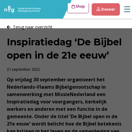
Shop
Doneer
Terug naar overzicht
Inspiratiedag ‘De Bijbel
open in de 21e eeuw’
21 september 2022
Op vrijdag 30 september organiseert het
Nederlands-Vlaams Bijbelgenootschap in
samenwerking met MissieNederland een
Inspiratiedag voor voorgangers, kerkelijk
werkers en anderen met een functie in de
gemeente. Onder de titel ‘De Bijbel open in de
21e eeuw’ wordt belicht hoe de Bijbel betekenis
kan krijgen in het leven en de samenleving van