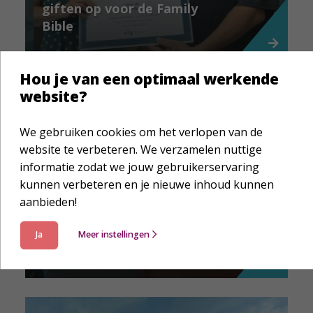
giften op voor de Family
Bible
Hou je van een optimaal werkende
website?
We gebruiken cookies om het verlopen van de
website te verbeteren. We verzamelen nuttige
informatie zodat we jouw gebruikerservaring
kunnen verbeteren en je nieuwe inhoud kunnen
aanbieden!
Impactverhaal
Jongeren ontdekken de
Ja
Meer instellingen
Bijbel met Bijbel Next