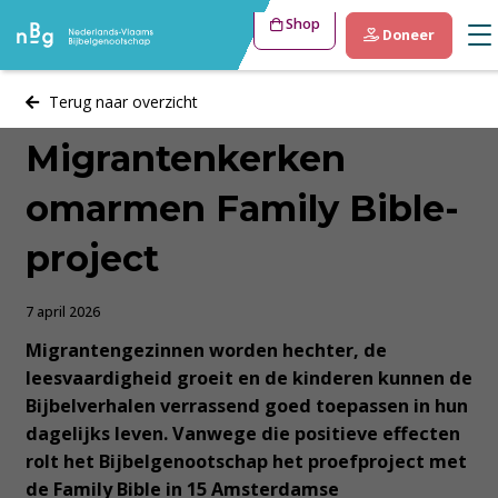
Shop
Doneer
Terug naar overzicht
Migrantenkerken
omarmen Family Bible-
project
7 april 2026
Migrantengezinnen worden hechter, de
leesvaardigheid groeit en de kinderen kunnen de
Bijbelverhalen verrassend goed toepassen in hun
dagelijks leven. Vanwege die positieve effecten
rolt het Bijbelgenootschap het proefproject met
de Family Bible in 15 Amsterdamse