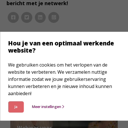
bericht met je netwerk!
Hou je van een optimaal werkende
website?
Laat je verder inspireren
We gebruiken cookies om het verlopen van de
website te verbeteren. We verzamelen nuttige
informatie zodat we jouw gebruikerservaring
kunnen verbeteren en je nieuwe inhoud kunnen
aanbieden!
Ja
Meer instellingen
Nieuws
Webinar voor