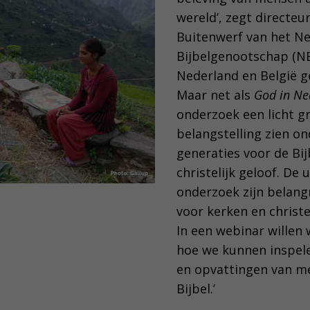
wereld’, zegt directeu
Buitenwerf van het N
Bijbelgenootschap (NB
Nederland en België ge
Maar net als
God in N
onderzoek een licht g
belangstelling zien o
generaties voor de Bij
christelijk geloof. De
onderzoek zijn belangr
voor kerken en christe
In een webinar willen
hoe we kunnen inspel
en opvattingen van 
Bijbel.’