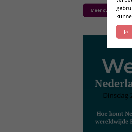
gebru
Meer over dit Bijb
kunne
Ja