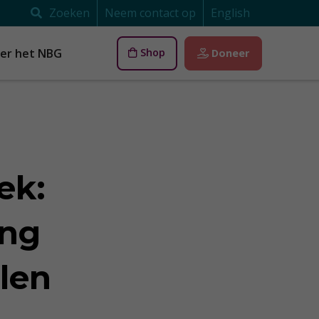
Zoeken
Neem contact op
English
er het NBG
Shop
Doneer
ek:
ing
halen