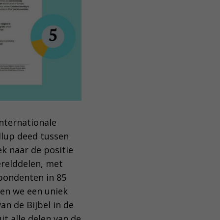
ternationale
lup deed tussen
k naar de positie
werelddelen, met
pondenten in 85
ben we een uniek
an de Bijbel in de
t alle delen van de