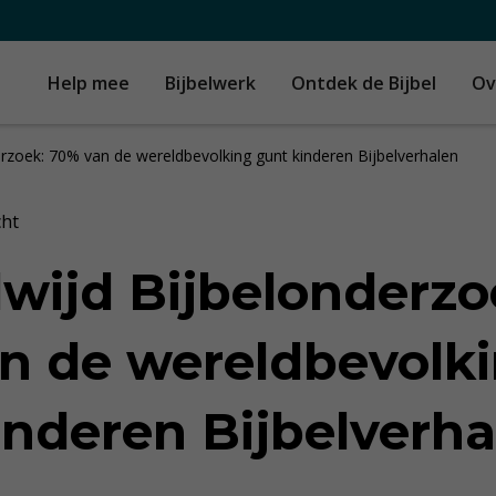
Help mee
Bijbelwerk
Ontdek de Bijbel
Ov
erzoek: 70% van de wereldbevolking gunt kinderen Bijbelverhalen
cht
wijd Bijbelonderzo
n de wereldbevolk
inderen Bijbelver