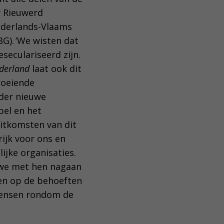
r Rieuwerd
ederlands-Vlaams
G). ‘We wisten dat
seculariseerd zijn.
ederland
laat ook dit
roeiende
nder nieuwe
bel en het
 uitkomsten van dit
ijk voor ons en
lijke organisaties.
 we met hen nagaan
en op de behoeften
mensen rondom de