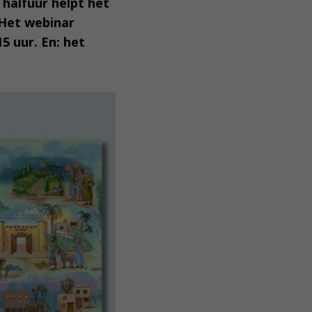
 halfuur helpt het
 Het webinar
5 uur. En: het