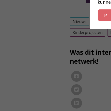
kunne
Ja
Nieuws
Kinderprojecten
Was dit inter
netwerk!