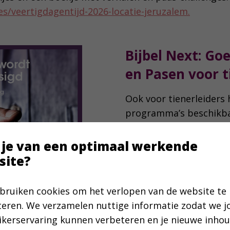
ies/veertigdagentijd-2026-locatie-jeruzalem.
Bijbel Next: Go
en Pasen voor t
Ook voor tienerleiders
programma’s beschikbaa
gratis te downloaden e
Avondmaal
,
vriendscha
 je van een optimaal werkende
verlatenheid
,
Goede Vr
site?
Binnenkort volgt nog 
over de ‘lijdende dienaar
bruiken cookies om het verlopen van de website te
wat dat betekende voor
teren. We verzamelen nuttige informatie zodat we 
en later voor de eerste
ikerservaring kunnen verbeteren en je nieuwe inho