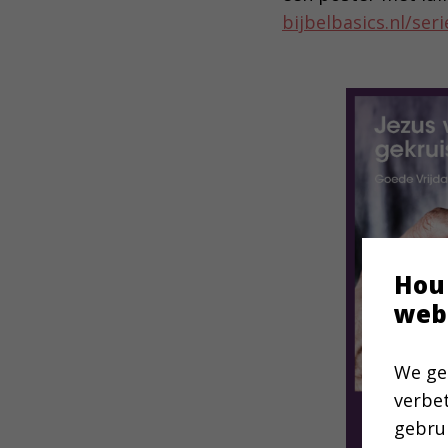
bijbelbasics.nl/ser
Hou
web
We ge
verbe
gebru