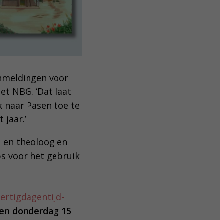
anmeldingen voor
et NBG. ‘Dat laat
k naar Pasen toe te
 jaar.’
n en theoloog en
ps voor het gebruik
eertigdagentijd-
 en donderdag 15