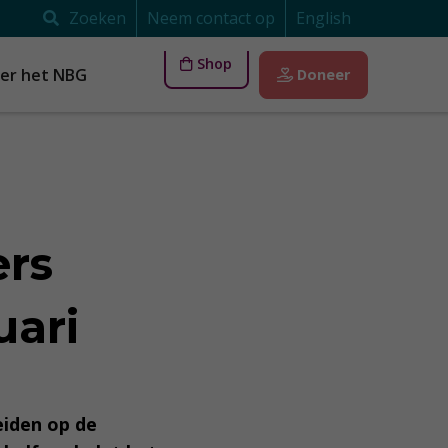
Zoeken
Neem contact op
English
Shop
er het NBG
Doneer
ers
uari
reiden op de