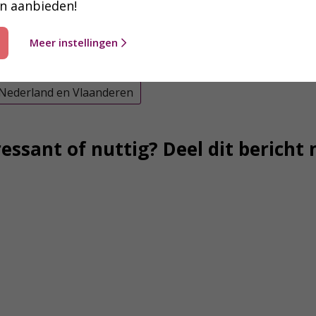
n aanbieden!
Meer instellingen
Nederland en Vlaanderen
essant of nuttig? Deel dit bericht 