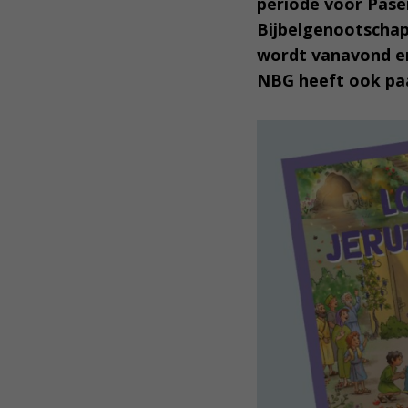
periode voor Pasen
Bijbelgenootschap
wordt vanavond en
NBG heeft ook paa