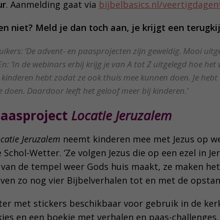
ur
. Aanmelding gaat via
bijbelbasics.nl/veertigdagen
 niet? Meld je dan toch aan, je krijgt een terugkij
uikers: ‘De advent- en paasprojecten zijn geweldig. Mooi uit
En: ‘In de webinars erbij krijg je van A tot Z uitgelegd hoe het
de kinderen hebt zodat ze ook thuis mee kunnen doen. Je hebt 
te doen. Daardoor leeft het geloof meer bij kinderen.’
aasproject
Locatie Jeruzalem
catie Jeruzalem
neemt kinderen mee met Jezus op we
 Schol-Wetter. ‘Ze volgen Jezus die op een ezel in J
 van de tempel weer Gods huis maakt, ze maken het
ven zo nog vier Bijbelverhalen tot en met de opstan
ter met stickers beschikbaar voor gebruik in de kerk
jes en een boekje met verhalen en paas-challenges. 