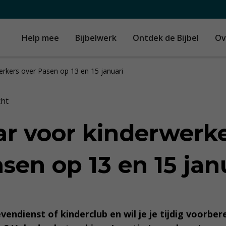
Help mee
Bijbelwerk
Ontdek de Bijbel
Ov
rkers over Pasen op 13 en 15 januari
cht
r voor kinderwerk
sen op 13 en 15 jan
evendienst of kinderclub en wil je je tijdig voorbe