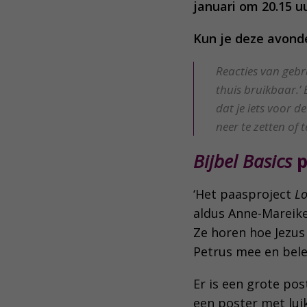
januari om 20.15 u
Kun je deze avonden
Reacties van gebr
thuis bruikbaar.’ 
dat je iets voor 
neer te zetten of 
Bijbel Basics
p
‘Het paasproject
Lo
aldus Anne-Mareike
Ze horen hoe Jezus
Petrus mee en bele
Er is een grote pos
een poster met luik