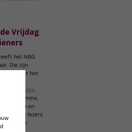
ede Vrijdag
ieners
 heeft het NBG
r. Die zijn
n gaan over het
p en
ijdag
en
Pasen
.
een programma,
’ bij Jesaja en
 de eerste lezers
jouw
 christenen.
ud