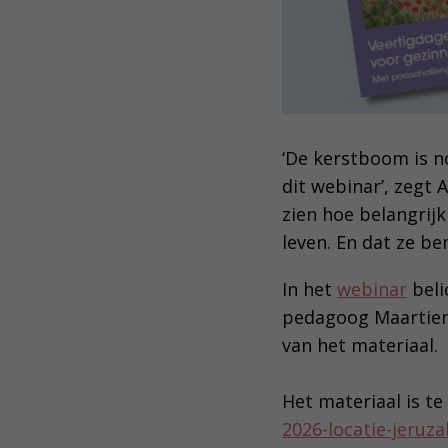
‘De kerstboom is n
dit webinar’, zegt 
zien hoe belangrijk
leven. En dat ze be
In het
webinar
beli
pedagoog Maartien
van het materiaal.
Het materiaal is t
2026-locatie-jeruz