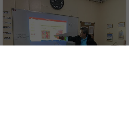
Vertalers werken aan een nieuwe vertaling.
Wereldwijd wachten de sprekers van zo’n 1.200 talen nog
op een Bijbelvertaling in hun eigen taal. Zo ook de
Viracnons, die wonen in het zuiden van het Filipijnse