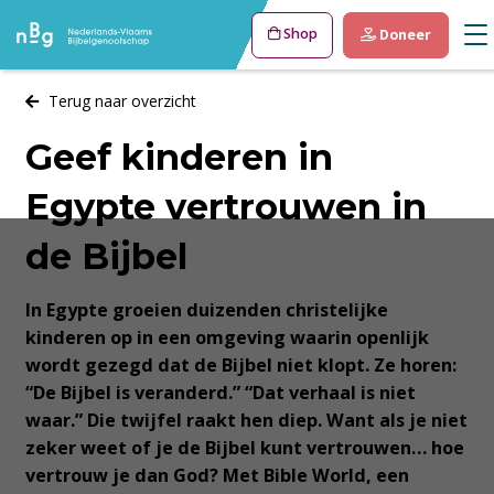
Shop
Doneer
Terug naar overzicht
Geef kinderen in
Egypte vertrouwen in
de Bijbel
In Egypte groeien duizenden christelijke
kinderen op in een omgeving waarin openlijk
wordt gezegd dat de Bijbel niet klopt. Ze horen:
“De Bijbel is veranderd.” “Dat verhaal is niet
waar.” Die twijfel raakt hen diep. Want als je niet
zeker weet of je de Bijbel kunt vertrouwen… hoe
vertrouw je dan God? Met Bible World, een