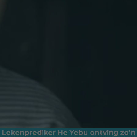
Lekenprediker He Yebu ontving zo’n