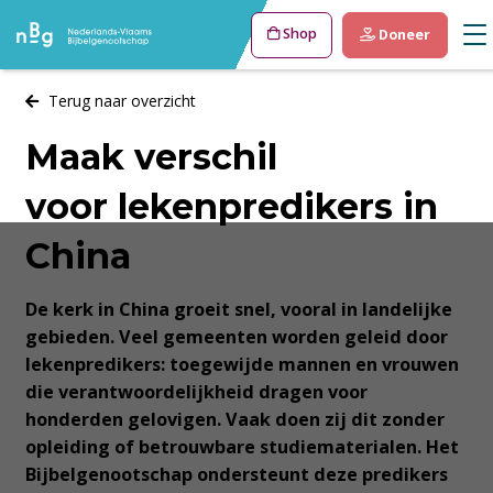
Shop
Doneer
Terug naar overzicht
Maak verschil
voor lekenpredikers in
China
De kerk in China groeit snel, vooral in landelijke
gebieden. Veel gemeenten worden geleid door
lekenpredikers: toegewijde mannen en vrouwen
die verantwoordelijkheid dragen voor
honderden gelovigen. Vaak doen zij dit zonder
opleiding of betrouwbare studiematerialen. Het
Bijbelgenootschap ondersteunt deze predikers