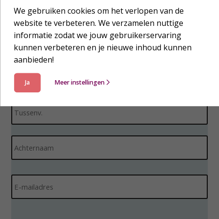
nieuwsbrief
We gebruiken cookies om het verlopen van de
website te verbeteren. We verzamelen nuttige
informatie zodat we jouw gebruikerservaring
kunnen verbeteren en je nieuwe inhoud kunnen
aanbieden!
N
V
a
o
Ja
Meer instellingen
a
o
m
r
*
T
n
u
a
s
a
s
A
m
e
c
n
h
v
t
E
o
e
-
e
r
m
g
n
a
s
i
a