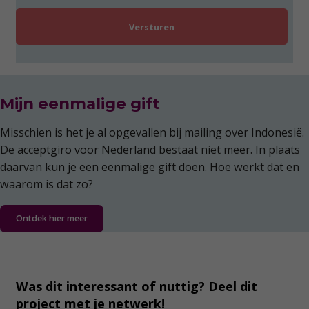
l
e
a
a
l
m
d
r
e
s
*
Mijn eenmalige gift
Misschien is het je al opgevallen bij mailing over Indonesië.
De acceptgiro voor Nederland bestaat niet meer. In plaats
daarvan kun je een eenmalige gift doen. Hoe werkt dat en
waarom is dat zo?
Ontdek hier meer
Was dit interessant of nuttig? Deel dit
project met je netwerk!