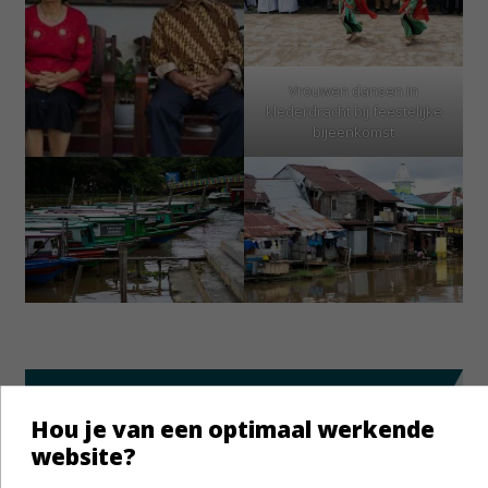
Vrouwen dansen in
klederdracht bij feestelijke
bijeenkomst
Schrijf je in voor de
Hou je van een optimaal werkende
wekelijkse
website?
debijbel.nl