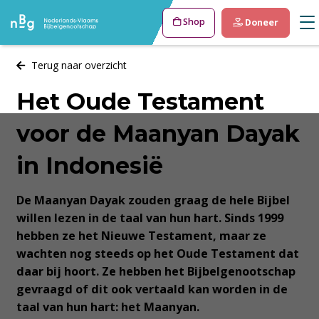
Shop
Doneer
Terug naar overzicht
Het Oude Testament
voor de Maanyan Dayak
in Indonesië
De Maanyan Dayak zouden graag de hele Bijbel
willen lezen in de taal van hun hart. Sinds 1999
hebben ze het Nieuwe Testament, maar ze
wachten nog steeds op het Oude Testament dat
daar bij hoort. Ze hebben het Bijbelgenootschap
gevraagd of dit ook vertaald kan worden in de
taal van hun hart: het Maanyan.