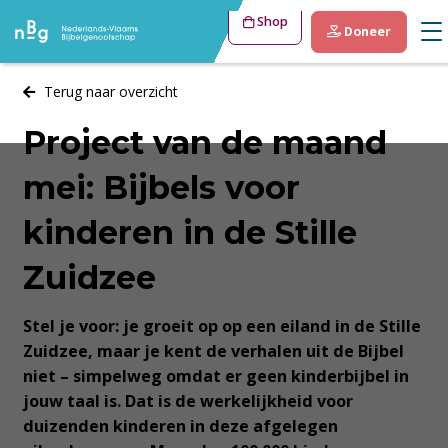
Shop
Doneer
Terug naar overzicht
Project van de maand
mei: Bijbels voor
kinderen in de Stille
Zuidzee
Stel je voor: je groeit op op een eiland in de Stille
Zuidzee, maar je kent de verhalen uit de Bijbel
niet – simpelweg omdat er geen kinderbijbel in
jouw taal is. Dat is de werkelijkheid voor
duizenden kinderen in deze afgelegen