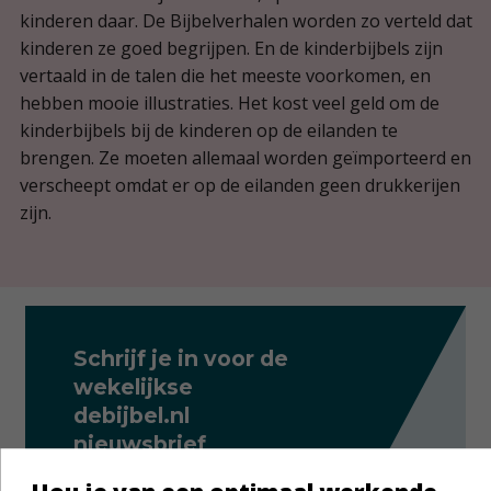
kinderen daar. De Bijbelverhalen worden zo verteld dat
kinderen ze goed begrijpen. En de kinderbijbels zijn
vertaald in de talen die het meeste voorkomen, en
hebben mooie illustraties. Het kost veel geld om de
kinderbijbels bij de kinderen op de eilanden te
brengen. Ze moeten allemaal worden geïmporteerd en
verscheept omdat er op de eilanden geen drukkerijen
zijn.
Schrijf je in voor de
wekelijkse
debijbel.nl
nieuwsbrief