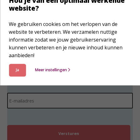
Hou je van een optimaal werkende
website?
N
We gebruiken cookies om het verlopen van de
V
a
o
website te verbeteren. We verzamelen nuttige
a
o
informatie zodat we jouw gebruikerservaring
m
r
*
T
kunnen verbeteren en je nieuwe inhoud kunnen
n
u
aanbieden!
a
s
a
s
A
Ja
Meer instellingen
m
e
c
n
h
v
t
E
o
e
-
e
r
m
g
n
a
s
i
a
l
e
a
a
l
m
d
r