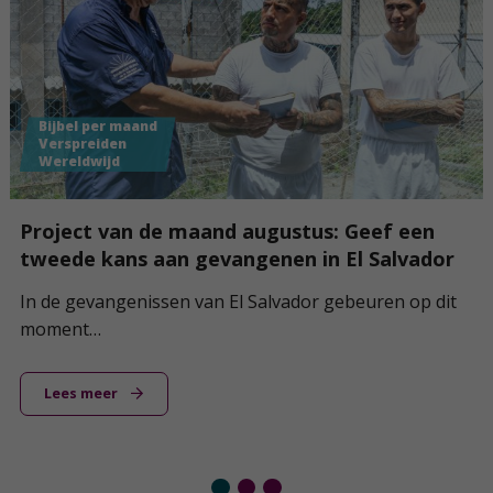
Bijbel per maand
Kinderprojecten
Verspreiden
Wereldwijd
Project van de maand juni: De Braillebijbel
voor blinde christenen in Sri Lanka
“Dat zoek ik even op.” Je hoort het jezelf zeggen…
Lees meer