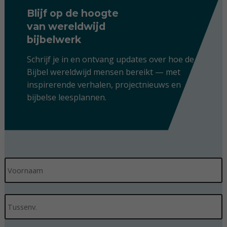
Blijf op de hoogte
van wereldwijd
bijbelwerk
Schrijf je in en ontvang updates over hoe de
Bijbel wereldwijd mensen bereikt — met
inspirerende verhalen, projectnieuws en
bijbelse leesplannen.
N
V
a
o
a
o
m
r
*
T
n
u
a
s
a