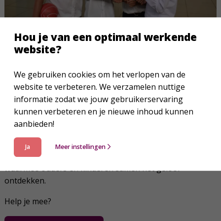
Hou je van een optimaal werkende
website?
Samenleesbijbels voor kinderen in
We gebruiken cookies om het verlopen van de
Midden Amerika
website te verbeteren. We verzamelen nuttige
In Midden-Amerika groeien duizenden kinderen op
informatie zodat we jouw gebruikerservaring
zonder Bijbel. Niet omdat ze niet willen lezen – maar
kunnen verbeteren en je nieuwe inhoud kunnen
omdat hun gezin het niet kan betalen.
aanbieden!
Voor slechts
€30 geef je 6 gezinnen een
Ja
Meer instellingen
Samenleesbijbel
. Een kleurrijke, begrijpelijke Bijbel
waarmee ouders én kinderen samen het geloof
ontdekken.
Help je mee?