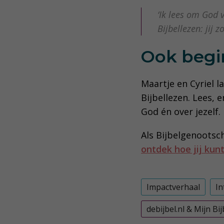
‘Ik lees om God
Bijbellezen: jij 
Ook begin
Maartje en Cyriel l
Bijbellezen. Lees, 
God én over jezelf.
Als Bijbelgenootsch
ontdek hoe jij ku
Impactverhaal
In
debijbel.nl & Mijn Bij