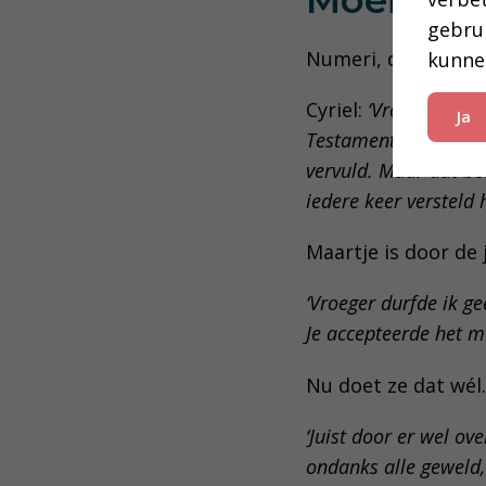
gebru
Numeri, de profeten
kunne
Cyriel:
‘Vroeger werd 
Ja
Testament werd een b
vervuld. Maar dat be
iedere keer versteld
Maartje is door de 
‘Vroeger durfde ik ge
Je accepteerde het m
Nu doet ze dat wél.
‘Juist door er wel o
ondanks alle geweld,