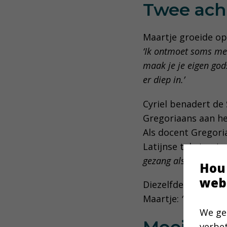
Twee ach
Maartje groeide op
‘Ik ontmoet soms men
maak je je eigen gods
er diep in.’
Cyriel benadert de 
Gregoriaans aan he
Als docent Gregoria
Latijnse teksten te
gezang als je de cont
Hou
web
Diezelfde kennis ve
Maartje:
‘We leren v
We ge
Moeilijke
verbe