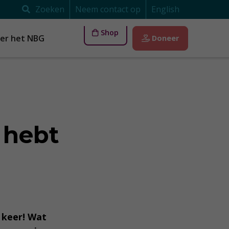
Zoeken
Neem contact op
English
Shop
er het NBG
Doneer
e hebt
e keer! Wat