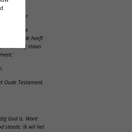
ud
 niets over.
ie. Het Oude
ent het Oude heeft
gendeel! Wij staan
ment.’
n.
het Oude Testament.
adig God is. Want
 steeds: Ik wil het