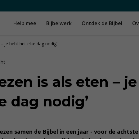
Help mee
Bijbelwerk
Ontdek de Bijbel
Ov
n – je hebt het elke dag nodig’
cht
lezen is als eten – j
ke dag nodig’
lezen samen de Bijbel in een jaar - voor de achtst