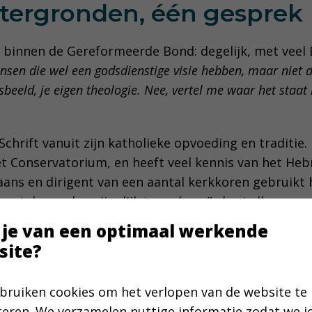
tergronden, één gesprek
 binnen de Gereformeerde Bond: degelijk, met veel B
sen die wel een godsdienstige visie hebben, maar niet d
beeld, je eigen theologie. Nee, vertel me waar het staat i
Schrift vanuit zijn katholieke opvoeding en traditie.
t Conservatorium, en heeft veel kennis van het Heb
ans en dirigent van een aantal kerkkoren gebruikt h
 vertalen en begrijpelijk te maken.
‘Je kunt alleen exp
ext snapt, de historie en de theologie erachter.’
 je van een optimaal werkende
site?
rrijkt ook de gesprekken die Maartje en hij voeren ov
eel van elkaar. Als je je handen wast, worden er twee sch
bruiken cookies om het verlopen van de website te
 Bijbelgedeeltes horen erb
teren. We verzamelen nuttige informatie zodat we 