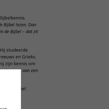
ijbelkennis.
e Bijbel lezen. Dan
n de Bijbel – dat zit
 Hij studeerde
reeuws en Grieks.
ij zijn kennis om
ressie geven aan een
er de Bijbel.
oon.’
ij
jouw