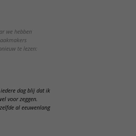
Maar we hebben
 smaakmakers
pnieuw te lezen:
n
n iedere dag blij dat ik
wel voor zeggen.
tzelfde al eeuwenlang