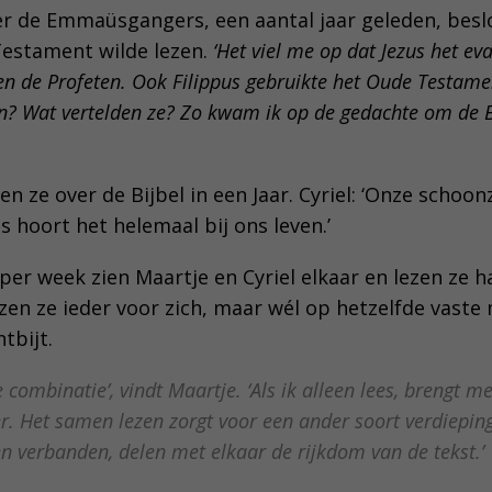
r de Emmaüsgangers, een aantal jaar geleden, besl
estament wilde lezen.
‘Het viel me op dat Jezus het ev
n de Profeten. Ook Filippus gebruikte het Oude Testame
an? Wat vertelden ze? Zo kwam ik op de gedachte om de 
en ze over de Bijbel in een Jaar. Cyriel: ‘Onze schoo
s hoort het helemaal bij ons leven.’
per week zien Maartje en Cyriel elkaar en lezen ze h
zen ze ieder voor zich, maar wél op hetzelfde vaste
tbijt.
e combinatie’,
vindt Maartje.
‘Als ik alleen lees, brengt m
eer. Het samen lezen zorgt voor een ander soort verdieping
n verbanden, delen met elkaar de rijkdom van de tekst.’