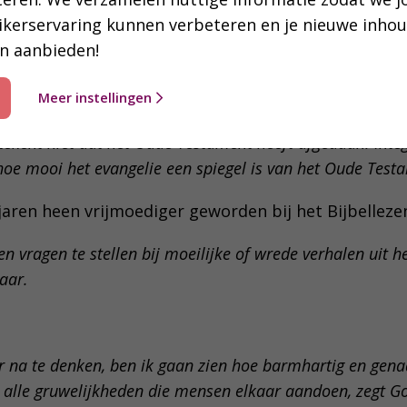
ikerservaring kunnen verbeteren en je nieuwe inho
, lange namenlijsten, gruwelijke verhalen – ze slaan
n aanbieden!
in de katholieke traditie vooral ingegaan op het Evangel
Meer instellingen
eetje genegeerd, vanuit het idee dat het Nieuwe Testam
tekent niet dat het Oude Testament heeft afgedaan. Inte
 hoe mooi het evangelie een spiegel is van het Oude Testa
jaren heen vrijmoediger geworden bij het Bijbelleze
en vragen te stellen bij moeilijke of wrede verhalen uit 
aar.
ver na te denken, ben ik gaan zien hoe barmhartig en gen
 alle gruwelijkheden die mensen elkaar aandoen, zegt God