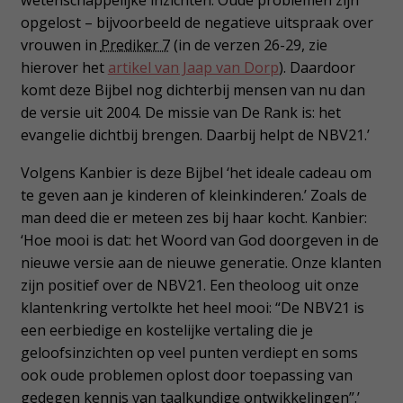
opgelost – bijvoorbeeld de negatieve uitspraak over
vrouwen in
Prediker 7
(in de verzen 26-29, zie
hierover het
artikel van Jaap van Dorp
). Daardoor
komt deze Bijbel nog dichterbij mensen van nu dan
de versie uit 2004. De missie van De Rank is: het
evangelie dichtbij brengen. Daarbij helpt de NBV21.’
Volgens Kanbier is deze Bijbel ‘het ideale cadeau om
te geven aan je kinderen of kleinkinderen.’ Zoals de
man deed die er meteen zes bij haar kocht. Kanbier:
‘Hoe mooi is dat: het Woord van God doorgeven in de
nieuwe versie aan de nieuwe generatie. Onze klanten
zijn positief over de NBV21. Een theoloog uit onze
klantenkring vertolkte het heel mooi: “De NBV21 is
een eerbiedige en kostelijke vertaling die je
geloofsinzichten op veel punten verdiept en soms
ook oude problemen oplost door toepassing van
gedegen kennis van taalkundige ontwikkelingen”.’