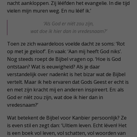
nacht aankloppen. Zij lééfden het evangelie. In die tijd
vielen mijn muren weg. En nu lééf ik.’
‘Als God er níét zou zijn,
wat doe ik hier dan in vredesnaam?’
Toen ze zich waardeloos voelde dacht ze soms: ‘Rot
op met je geloof’. En vaak: ‘Aan mij heeft God niks’.
Nog steeds roept de Bijbel vragen op. ‘Hoe is God
ontstaan? Wat is eeuwigheid? Als je daar
verstandelijk over nadenkt is het bizar wat de Bijbel
vertelt. Maar ik heb ervaren dat Gods Geest er echt is
en met zijn kracht mij en anderen inspireert. En: als
God er níét zou zijn, wat doe ik hier dan in
vredesnaam?’
Wat betekent de Bijbel voor Kanbier persoonlijk? Ze
is even stil en zegt dan: ‘Ultiem leven. Echt léven! Het
is een boek vol leven, vol schatten, vol woorden van