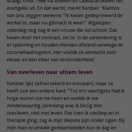
draagt sinds 1986 via boeken en cadeauartikelen het
evangelie uit. En dat werkt, merkt Kanbier: ‘Klanten
van ons zeggen weleens: “Ik kwam gedeprimeerd de
winkel in, maar nu glimlach ik weer”. Afgelopen
zaterdag nog zag ik een vrouw die vol schoot. Dat
kwam door het contrast, zei ze. In de samenleving is
er spanning en houden mensen afstand vanwege de
coronamaatregelen, hier voelde ze aandacht voor
elkaar en een sfeer van verbondenheid.’
Van overleven naar ultiem leven
Kanbier lijkt zelfverzekerd en extravert, maar ze
heeft ook een andere kant. ‘’Tot m’n veertigste had ik
hoge muren om me heen en voelde ik me
minderwaardig. Jarenlang was ik bezig met
overleven, niet met leven. Pas toen ik vastliep en in
therapie ging, zag ik mijn diepste pijn onder ogen. Bij
mijn man en enkele gemeenteleden kon ik dag en