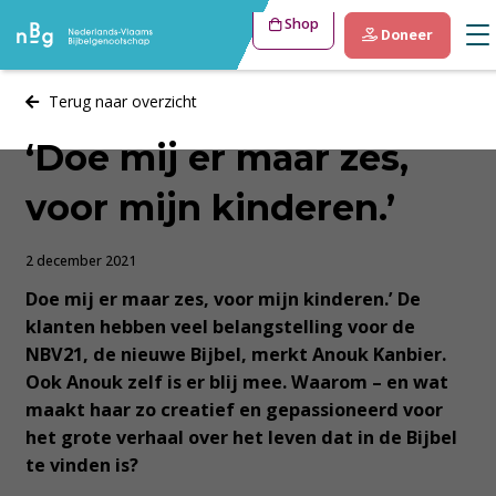
Shop
Doneer
Terug naar overzicht
‘Doe mij er maar zes,
voor mijn kinderen.’
2 december 2021
Doe mij er maar zes, voor mijn kinderen.’ De
klanten hebben veel belangstelling voor de
NBV21, de nieuwe Bijbel, merkt Anouk Kanbier.
Ook Anouk zelf is er blij mee. Waarom – en wat
maakt haar zo creatief en gepassioneerd voor
het grote verhaal over het leven dat in de Bijbel
te vinden is?