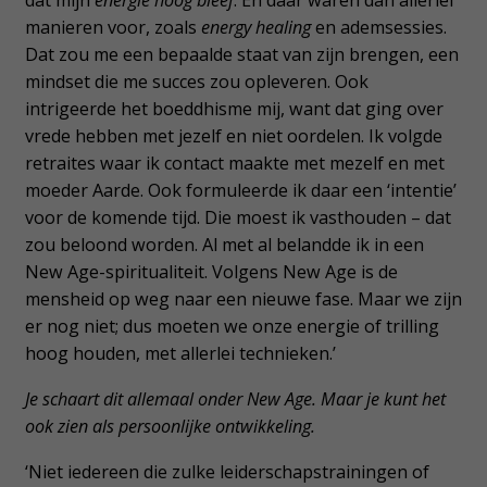
dat mijn
energie hoog bleef
. En daar waren dan allerlei
manieren voor, zoals
energy healing
en ademsessies.
Dat zou me een bepaalde staat van zijn brengen, een
mindset die me succes zou opleveren. Ook
intrigeerde het boeddhisme mij, want dat ging over
vrede hebben met jezelf en niet oordelen. Ik volgde
retraites waar ik contact maakte met mezelf en met
moeder Aarde. Ook formuleerde ik daar een ‘intentie’
voor de komende tijd. Die moest ik vasthouden – dat
zou beloond worden. Al met al belandde ik in een
New Age-spiritualiteit. Volgens New Age is de
mensheid op weg naar een nieuwe fase. Maar we zijn
er nog niet; dus moeten we onze energie of trilling
hoog houden, met allerlei technieken.’
Je schaart dit allemaal onder New Age. Maar je kunt het
ook zien als persoonlijke ontwikkeling.
‘Niet iedereen die zulke leiderschapstrainingen of