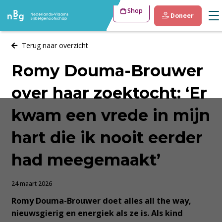
Shop
Doneer
Terug naar overzicht
Romy Douma-Brouwer
over haar zoektocht: ‘Er
kwam een vrede in mijn
hart die ik nooit eerder
had meegemaakt’
24 maart 2026
Romy Douma-Brouwer doet alles all the way,
nieuwsgierig en energiek als ze is. Als kind