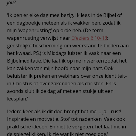
jou?
‘Ik ben er elke dag mee bezig. Ik lees in de Bijbel of
een dagboekje meteen als ik wakker ben, zodat ik
mijn ‘wapenrusting’ op orde heb. (De term
wapenrusting verwijst naar
Efeziërs 6:10-18
:
geestelijke bescherming om weerstand te bieden aan
het kwaad, PS.) ’s Middags luister ik vaak naar een
Bijbelmeditatie. Die laat ik op me inwerken zodat het
kan zakken van mijn hoofd naar mijn hart. Ook
beluister ik preken en webinars over onze identiteit-
in-Christus of over zakendoen als christen. En ’s
avonds sluit ik de dag af met een stukje uit een
leesplan.’
Iedere keer als ik dit doe brengt het me … ja… rust!
Inspiratie en motivatie. Stof tot nadenken. Vaak ook
praktische ideeën. En niet te vergeten: het laat me in
de spiegel kijken. Ik zie wat ik niet goed doe.’