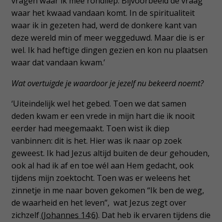
vragen waar ik mee rondliep. Bijvoorbeeld de vraag
waar het kwaad vandaan komt. In de spiritualiteit
waar ik in gezeten had, werd de donkere kant van
deze wereld min of meer weggeduwd. Maar die is er
wel. Ik had heftige dingen gezien en kon nu plaatsen
waar dat vandaan kwam.’
Wat overtuigde je waardoor je jezelf nu bekeerd noemt?
‘Uiteindelijk wel het gebed. Toen we dat samen
deden kwam er een vrede in mijn hart die ik nooit
eerder had meegemaakt. Toen wist ik diep
vanbinnen: dit is het. Hier was ik naar op zoek
geweest. Ik had Jezus altijd buiten de deur gehouden,
ook al had ik af en toe wél aan Hem gedacht, ook
tijdens mijn zoektocht. Toen was er weleens het
zinnetje in me naar boven gekomen “Ik ben de weg,
de waarheid en het leven”, wat Jezus zegt over
zichzelf
(Johannes 14:6)
. Dat heb ik ervaren tijdens die