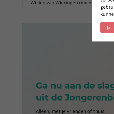
Willien van Wieringen (
docent bij de 
gebru
kunne
Ja
Ga nu aan de sla
uit de Jongerenbi
Alleen, met je vrienden of thuis.