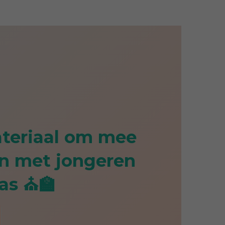
ateriaal om mee
an met jongeren
las ⛪🏫