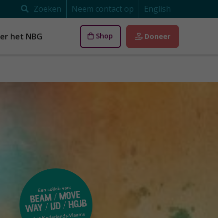
Zoeken
Neem contact op
English
er het NBG
Shop
Doneer