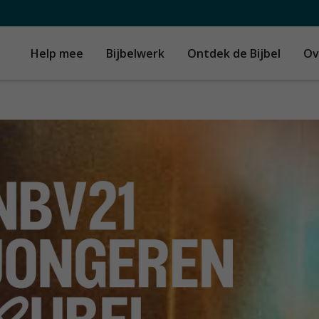
Help mee
Bijbelwerk
Ontdek de Bijbel
Ov