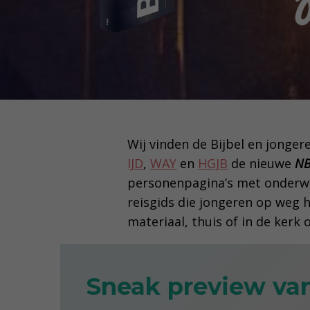
Wij vinden de Bijbel en jong
IJD
,
WAY
en
HGJB
de nieuwe
NB
personenpagina’s met onderwe
reisgids die jongeren op weg 
materiaal, thuis of in de kerk o
Sneak preview va