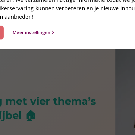
Fontys-opleiding Theologie in Utrecht
)
ikerservaring kunnen verbeteren en je nieuwe inho
n aanbieden!
Meer instellingen
g met vier thema’s
jbel 🏠