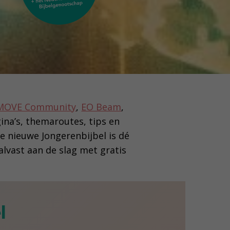
MOVE Community
,
EO Beam
,
gina’s, themaroutes, tips en
 nieuwe Jongerenbijbel is dé
alvast aan de slag met gratis
l