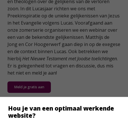
en theologen over de gelijkenis van de verloren
zoon. In dit Lucasjaar richten we ons met
Preekinspiratie op de unieke gelijkenissen van Jezus
in het Evangelie volgens Lucas. Voorafgaand aan
onze zomerserie organiseren we een webinar over
een van de bekendste gelijkenissen. Matthijs de
Jong en Cor Hoogerwerf gaan diep in op de exegese
en de context binnen Lucas. Ook betrekken we
hierbij
Het Nieuwe Testament met Joodse toelichtingen
.
Er is gelegenheid tot vragen en discussie, dus mis
het niet en meld je aan!
Meld je gratis aan
Hou je van een optimaal werkende
website?