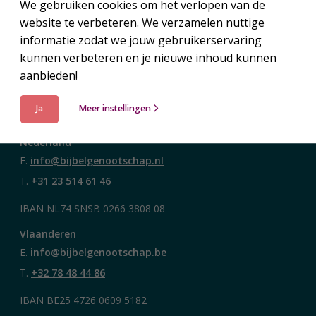
We gebruiken cookies om het verlopen van de
website te verbeteren. We verzamelen nuttige
informatie zodat we jouw gebruikerservaring
kunnen verbeteren en je nieuwe inhoud kunnen
aanbieden!
Ja
Meer instellingen
Contact
Nederland
E.
info@bijbelgenootschap.nl
T.
+31 23 514 61 46
IBAN NL74 SNSB 0266 3808 08
Vlaanderen
E.
info@bijbelgenootschap.be
T.
+32 78 48 44 86
IBAN BE25 4726 0609 5182