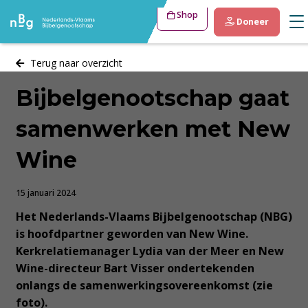
Shop
Doneer
Terug naar overzicht
Bijbelgenootschap gaat
samenwerken met New
Wine
15 januari 2024
Het Nederlands-Vlaams Bijbelgenootschap (NBG)
is hoofdpartner geworden van New Wine.
Kerkrelatiemanager Lydia van der Meer en New
Wine-directeur Bart Visser ondertekenden
onlangs de samenwerkingsovereenkomst (zie
foto).