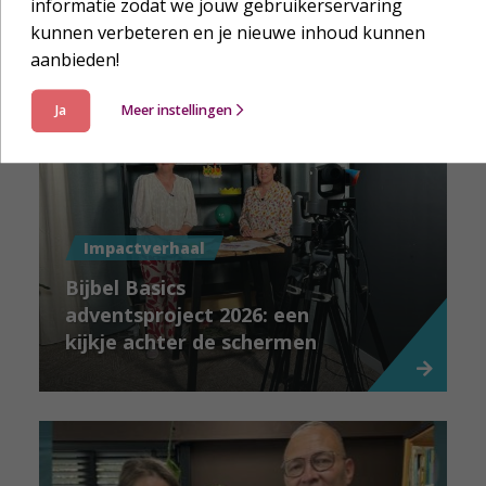
de Family Bible
informatie zodat we jouw gebruikerservaring
kunnen verbeteren en je nieuwe inhoud kunnen
aanbieden!
Ja
Meer instellingen
Impactverhaal
Bijbel Basics
adventsproject 2026: een
kijkje achter de schermen