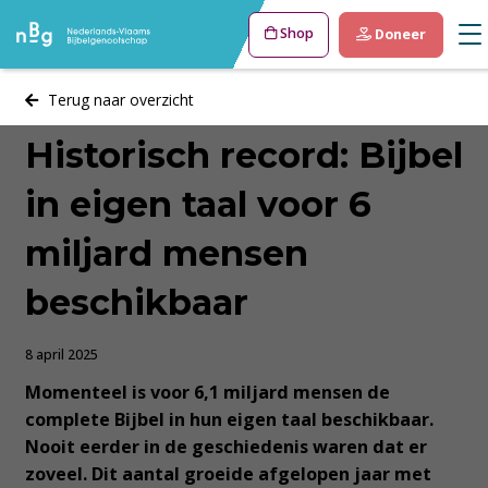
Shop
Doneer
Terug naar overzicht
Historisch record: Bijbel
in eigen taal voor 6
miljard mensen
beschikbaar
8 april 2025
Momenteel is voor 6,1 miljard mensen de
complete Bijbel in hun eigen taal beschikbaar.
Nooit eerder in de geschiedenis waren dat er
zoveel. Dit aantal groeide afgelopen jaar met